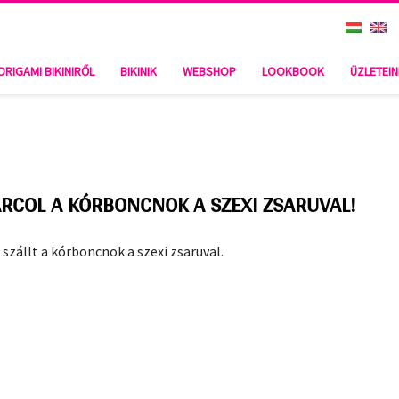
 KÓRBONCNOK A SZEXI ZSARUVAL!
ORIGAMI BIKINIRŐL
BIKINIK
WEBSHOP
LOOKBOOK
ÜZLETEI
HARCOL A KÓRBONCNOK A SZEXI ZSARUVAL!
 szállt a kórboncnok a szexi zsaruval.