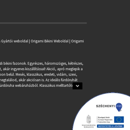
s Gyártói weboldal | Origami Bikini Weboldal |
Origami
ndi bikini fazonok. Egyrészes, háromszöges, kétrészes,
, akár ingyenes kiszállítással! Akció, apró meglepik a
n belül. Mesés, klasszikus, eredeti, vidám, szexi,
egtalálod, akár akciósan is. Az ideális fürdőruhát
fürdőruha webáruházból. Klasszikus melltartótól a