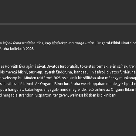
A képek felhasználása tilos, jogi lépéseket von maga után!
| Origami-Bikini Hivatalo
őruha kollekció 2026.
 és Horváth Éva ajánlásával. Divatos fürdőruhák, tökéletes formák, élén színek, tre
kis méretű bikini, push-up, gyerek fürdőruha, bandeau. | Vásárolj divatos fürdőruhát
miwebshop.hu
! Minden raktáron! 2026-os bikinik kiszállítása akár már egy munkanapo
ílusához illő bikinit. Az Origami Bikini fürdőruha webshopjában mindegyik típust m
trópusi hangulat, különleges anyagok- mind megrendelhető online az Origami Bikini 
 magad a strandon, vízparton, tengeren, wellness közben is bikiniben!