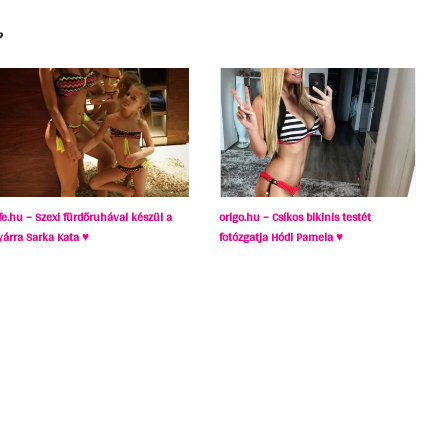
?
ife.hu – Szexi fürdőruhával készül a
origo.hu – Csíkos bikinis testét
yárra Sarka Kata ♥
fotózgatja Hódi Pamela ♥