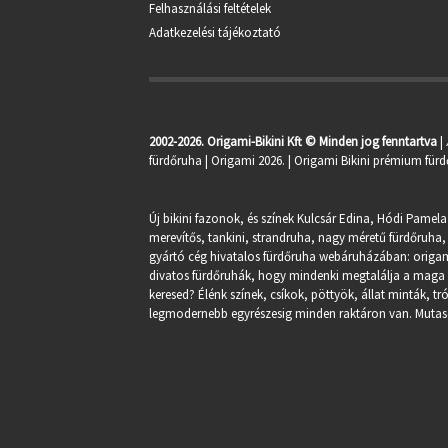
Felhasználási feltételek
Adatkezelési tájékoztató
2002-2026. Origami-Bikini Kft © Minden jog fenntartva
|
fürdőruha
| Origami 2026. | Origami Bikini prémium fürd
Új bikini fazonok, és színek Kulcsár Edina, Hódi Pamela
merevítős, tankini, strandruha, nagy méretű fürdőruha, 
gyártó cég hivatalos fürdőruha webáruházában:
origa
divatos fürdőruhák, hogy mindenki megtalálja a maga st
keresed? Élénk színek, csíkok, pöttyök, állat minták, 
legmodernebb egyrészesig minden raktáron van. Mutasd