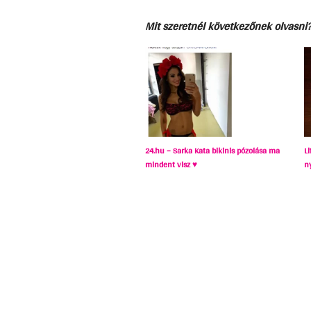
Mit szeretnél következőnek olvasni
24.hu – Sarka Kata bikinis pózolása ma
L
mindent visz ♥
n