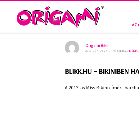
HOME
MÉDIA
MÉDIA
BLIKK.HU – BIKINIBEN HARCOL A
AZ 
Origami Bikini
2013. JÚNIUS 27
/
KÖZZÉTÉVE:
MÉDIA
BLIKK.HU – BIKINIBEN 
A 2013-as Miss Bikini címért harcba