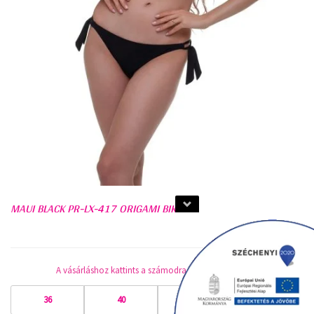
MAUI BLACK PR-LX-417 ORIGAMI BIKINI
A vásárláshoz kattints a számodra megfelelő méretre!
36
40
42
44