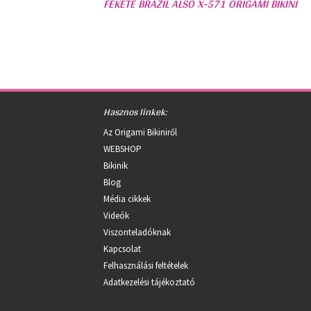
FEKETE BRAZIL ALSÓ X-571 ORIGAMI BIKINI
Hasznos linkek:
Az Origami Bikiniről
WEBSHOP
Bikinik
Blog
Média cikkek
Videók
Viszonteladóknak
Kapcsolat
Felhasználási feltételek
Adatkezelési tájékoztató