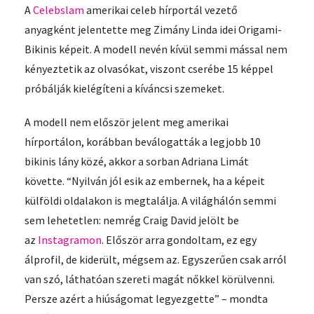
A
Celebslam
amerikai celeb hírportál vezető
anyagként jelentette meg Zimány Linda idei Origami-
Bikinis képeit. A modell nevén kívül semmi mással nem
kényeztetik az olvasókat, viszont cserébe 15 képpel
próbálják kielégíteni a kíváncsi szemeket.
A modell nem először jelent meg amerikai
hírportálon, korábban beválogatták a legjobb 10
bikinis lány közé, akkor a sorban Adriana Limát
követte. “Nyilván jól esik az embernek, ha a képeit
külföldi oldalakon is megtalálja. A világhálón semmi
sem lehetetlen: nemrég Craig David jelölt be
az
Instagramon
. Először arra gondoltam, ez egy
álprofil, de kiderült, mégsem az. Egyszerűen csak arról
van szó, láthatóan szereti magát nőkkel körülvenni.
Persze azért a hiúságomat legyezgette” – mondta