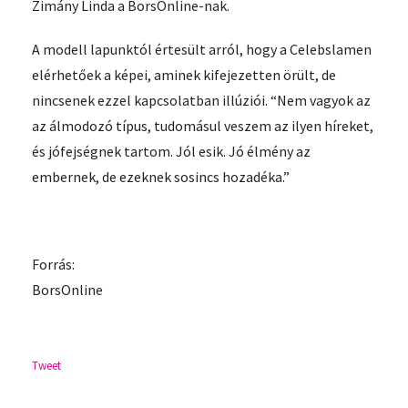
Zimány Linda a BorsOnline-nak.
A modell lapunktól értesült arról, hogy a Celebslamen
elérhetőek a képei, aminek kifejezetten örült, de
nincsenek ezzel kapcsolatban illúziói. “Nem vagyok az
az álmodozó típus, tudomásul veszem az ilyen híreket,
és jófejségnek tartom. Jól esik. Jó élmény az
embernek, de ezeknek sosincs hozadéka.”
Forrás:
BorsOnline
Tweet