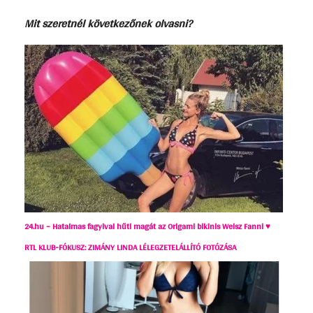
Mit szeretnél következőnek olvasni?
24.hu – Hatalmas fagyival hűti magát az Origami bikinis Weisz Fanni ♥
RTL KLUB-FÓKUSZ: ZIMÁNY LINDA LÉLEGZETELÁLLÍTÓ FOTÓZÁSA