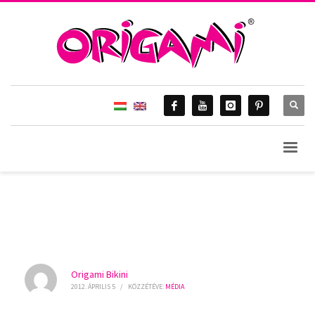
HOME
MÉDIA
MÉDIA
AMERIKA FELFEDEZTE ZIMÁNY LINDÁT
BLOG & Gossip
Origami Bikini
2012. ÁPRILIS 5
/
KÖZZÉTÉVE:
MÉDIA