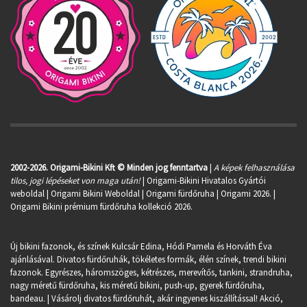
2002-2026. Origami-Bikini Kft © Minden jog fenntartva
|
A képek felhasználása
tilos, jogi lépéseket von maga után!
| Origami-Bikini Hivatalos Gyártói
weboldal | Origami Bikini Weboldal |
Origami fürdőruha
| Origami 2026. |
Origami Bikini prémium fürdőruha kollekció 2026.
Új bikini fazonok, és színek Kulcsár Edina, Hódi Pamela és Horváth Éva
ajánlásával. Divatos fürdőruhák, tökéletes formák, élén színek, trendi bikini
fazonok. Egyrészes, háromszöges, kétrészes, merevítős, tankini, strandruha,
nagy méretű fürdőruha, kis méretű bikini, push-up, gyerek fürdőruha,
bandeau. | Vásárolj divatos fürdőruhát, akár ingyenes kiszállítással! Akció,