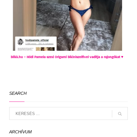
blikk.hu – Hódi Pamela szexi Origami bikiniszelfivel vadítja a rajongókat ♥
SEARCH
ARCHÍVUM