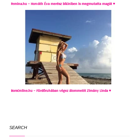
Femina.hu – Horváth Éva merész bikiniben is megmutatta magát ♥
BorsOnline.hu – Fürdőruhában végez álommelót Zimány Linda ♥
SEARCH