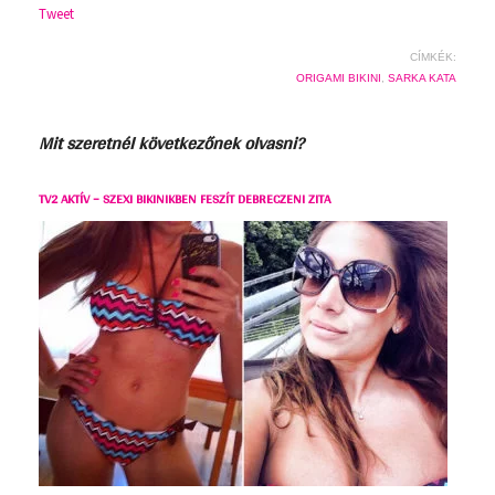
Tweet
CÍMKÉK:
ORIGAMI BIKINI
,
SARKA KATA
Mit szeretnél következőnek olvasni?
TV2 AKTÍV – SZEXI BIKINIKBEN FESZÍT DEBRECZENI ZITA