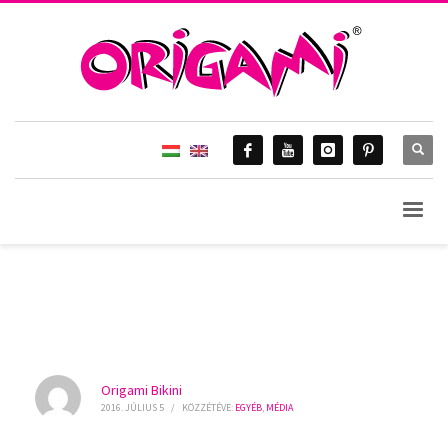
HOME
MÉDIA
EGYÉB
STORY – SARKA KATA ORIGAMI BIKINIBEN ♥
BLOG & Gossip
Origami Bikini
2016. JÚLIUS 5
/
KÖZZÉTÉVE:
EGYÉB
,
MÉDIA