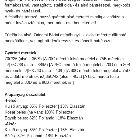
formakosárral, vastagított, stabil oldal- és alsó pántrésszel, megkötős
nyak- és hátrésszel.
A felsőhöz tartozó, hozzá gyártott alsó méretét mindig ellenőrizd a
méret kiválasztásakor, mert adott esetben eltérhet!
Fürdőruha alsó: Origami Bikini csípőbugyi → oldalt méretre állítható
megkötőkkel, vastagított derékrésszel és ráncolt hátrésszel.
Gyártott méretek:
70C/36 (alsó – 36/S) [A 70C méretű felső megfelel a 75B méretnek
is!]75C/38 (alsó – 38/M) [A 75C méretű felső megfelel a 70D és a 80B
méretnek is!]80C/40 (alsó – 40/L) [A 80C méretű felső megfelel a 75D
és a 85B méretnek is!]85C/42 (alsó – 40/L) [A 85C méretű felső
megfelel a 80D és a 90B méretnek is!]
Alapanyag összetétel:
-Felső:
Külső anyag: 85% Poliészter | 15% Elasztán
Kosár bélés (ha van): 100% Poliészter
Egyéb bélés: 82% Poliamid | 18% Elasztán
-Alsó:
Külső anyag: 85% Poliészter | 15% Elasztán
Bélés: 82% Poliamid | 18% Elasztán