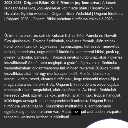
2002-2026. Origami-Bikini Kft © Minden jog fenntartva
|
A képek
felhasználása tilos, jogi lépéseket von maga után!
| Origami-Bikini
Hivatalos Gyártói weboldal | Origami Bikini Weboldal |
Origami fürdőruha
| Origami 2026. | Origami Bikini prémium fürdőruha kollekció 2026.
Új bikini fazonok, és színek Kulcsár Edina, Hódi Pamela és Horváth
Éva ajánlásával. Divatos fürdőruhák, tökéletes formák, élén színek,
trendi bikini fazonok. Egyrészes, háromszöges, kétrészes, merevítős,
tankini, strandruha, nagy méretű fürdőruha, kis méretű bikini, push-up,
gyerek fürdőruha, bandeau. | Vásárolj divatos fürdőruhát, akár ingyenes
kiszállítással! Akció, apró meglepik a gyártó cég hivatalos fürdőruha
webáruházában:
origamiwebshop.hu
! Minden raktáron! 2026-os bikinik
kiszállítása akár már egy munkanapon belül. Mesés, klasszikus,
eredeti, vidám, szexi, divatos fürdőruhák, hogy mindenki megtalálja a
maga stílusához illő bikinit. Az Origami Bikini fürdőruha webshopjában
mindegyik típust megtalálod, akár akciósan is. Az ideális fürdőruhát
keresed? Élénk színek, csíkok, pöttyök, állat minták, trópusi hangulat,
különleges anyagok- mind megrendelhető online az Origami Bikini
fürdőruha webáruházból. Klasszikus melltartótól a legmodernebb
egyrészesig minden raktáron van. Mutasd magad a strandon, vízparton,
tengeren, wellness közben is bikiniben!