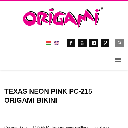
TEXAS NEON PINK PC-215
ORIGAMI BIKINI
Origami Bikini C KOSARAS háromszöges melltartó → push-up