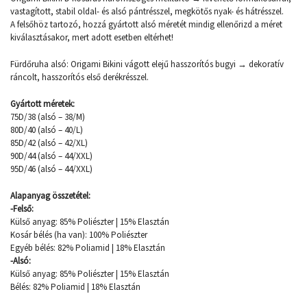
vastagított, stabil oldal- és alsó pántrésszel, megkötős nyak- és hátrésszel.
A felsőhöz tartozó, hozzá gyártott alsó méretét mindig ellenőrizd a méret
kiválasztásakor, mert adott esetben eltérhet!
Fürdőruha alsó: Origami Bikini vágott elejű hasszorítós bugyi → dekoratív
ráncolt, hasszorítós első derékrésszel.
Gyártott méretek:
75D/38 (alsó – 38/M)
80D/40 (alsó – 40/L)
85D/42 (alsó – 42/XL)
90D/44 (alsó – 44/XXL)
95D/46 (alsó – 44/XXL)
Alapanyag összetétel:
-Felső:
Külső anyag: 85% Poliészter | 15% Elasztán
Kosár bélés (ha van): 100% Poliészter
Egyéb bélés: 82% Poliamid | 18% Elasztán
-Alsó:
Külső anyag: 85% Poliészter | 15% Elasztán
Bélés: 82% Poliamid | 18% Elasztán