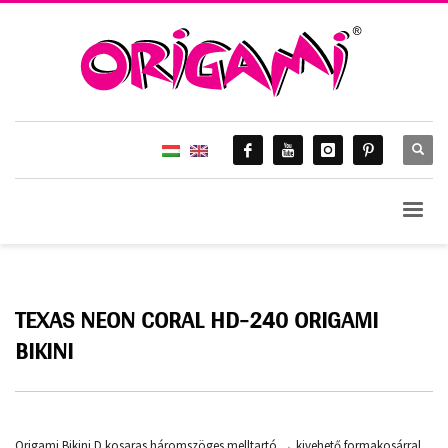
TEXAS NEON CORAL HD-240 ORIGAMI
BIKINI
Origami Bikini D kosaras háromszöges melltartó → kivehető formakosárral,