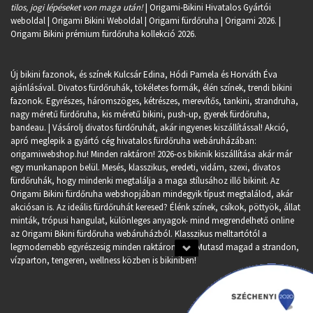
tilos, jogi lépéseket von maga után!
| Origami-Bikini Hivatalos Gyártói
weboldal | Origami Bikini Weboldal |
Origami fürdőruha
| Origami 2026. |
Origami Bikini prémium fürdőruha kollekció 2026.
Új bikini fazonok, és színek Kulcsár Edina, Hódi Pamela és Horváth Éva
ajánlásával. Divatos fürdőruhák, tökéletes formák, élén színek, trendi bikini
fazonok. Egyrészes, háromszöges, kétrészes, merevítős, tankini, strandruha,
nagy méretű fürdőruha, kis méretű bikini, push-up, gyerek fürdőruha,
bandeau. | Vásárolj divatos fürdőruhát, akár ingyenes kiszállítással! Akció,
apró meglepik a gyártó cég hivatalos fürdőruha webáruházában:
origamiwebshop.hu
! Minden raktáron! 2026-os bikinik kiszállítása akár már
egy munkanapon belül. Mesés, klasszikus, eredeti, vidám, szexi, divatos
fürdőruhák, hogy mindenki megtalálja a maga stílusához illő bikinit. Az
Origami Bikini fürdőruha webshopjában mindegyik típust megtalálod, akár
akciósan is. Az ideális fürdőruhát keresed? Élénk színek, csíkok, pöttyök, állat
minták, trópusi hangulat, különleges anyagok- mind megrendelhető online
az Origami Bikini fürdőruha webáruházból. Klasszikus melltartótól a
legmodernebb egyrészesig minden raktáron van. Mutasd magad a strandon,
vízparton, tengeren, wellness közben is bikiniben!