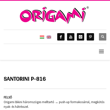
HOME
ORIGAMI 2018.
SANTORINI P-816
Santorini P-816
SANTORINI P-816
FELSŐ
Origami Bikini háromszöges melltartó → push-up formakosárral, megkötős
nyak- és hátrésszel.