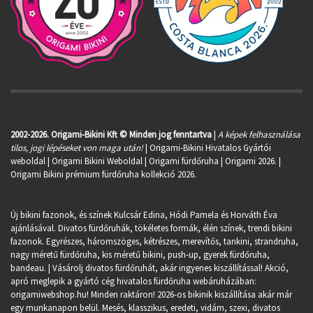
2002-2026. Origami-Bikini Kft © Minden jog fenntartva
|
A képek felhasználása
tilos, jogi lépéseket von maga után!
| Origami-Bikini Hivatalos Gyártói
weboldal | Origami Bikini Weboldal |
Origami fürdőruha
| Origami 2026. |
Origami Bikini prémium fürdőruha kollekció 2026.
Új bikini fazonok, és színek Kulcsár Edina, Hódi Pamela és Horváth Éva
ajánlásával. Divatos fürdőruhák, tökéletes formák, élén színek, trendi bikini
fazonok. Egyrészes, háromszöges, kétrészes, merevítős, tankini, strandruha,
nagy méretű fürdőruha, kis méretű bikini, push-up, gyerek fürdőruha,
bandeau. | Vásárolj divatos fürdőruhát, akár ingyenes kiszállítással! Akció,
apró meglepik a gyártó cég hivatalos fürdőruha webáruházában:
origamiwebshop.hu
! Minden raktáron! 2026-os bikinik kiszállítása akár már
egy munkanapon belül. Mesés, klasszikus, eredeti, vidám, szexi, divatos