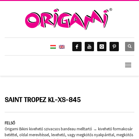
HOME
ORIGAMI 2018.
SAINT TROPEZ KL-XS-845
Saint Tropez KL-XS-845
SAINT TROPEZ KL-XS-845
FELSŐ
Origami Bikini kivehető szivacsos bandeau melltartó → kivehető formakosár
betéttel, oldal merevítéssel, levehető, vagy megkötős nyakpánttal, megkötős