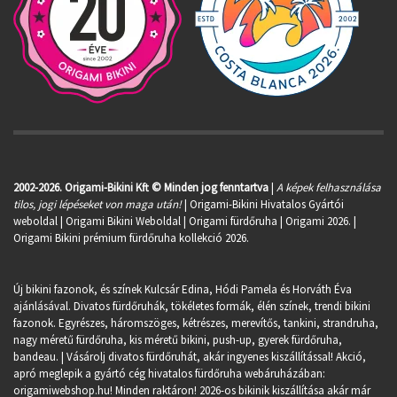
2002-2026. Origami-Bikini Kft © Minden jog fenntartva
|
A képek felhasználása
tilos, jogi lépéseket von maga után!
| Origami-Bikini Hivatalos Gyártói
weboldal | Origami Bikini Weboldal |
Origami fürdőruha
| Origami 2026. |
Origami Bikini prémium fürdőruha kollekció 2026.
Új bikini fazonok, és színek Kulcsár Edina, Hódi Pamela és Horváth Éva
ajánlásával. Divatos fürdőruhák, tökéletes formák, élén színek, trendi bikini
fazonok. Egyrészes, háromszöges, kétrészes, merevítős, tankini, strandruha,
nagy méretű fürdőruha, kis méretű bikini, push-up, gyerek fürdőruha,
bandeau. | Vásárolj divatos fürdőruhát, akár ingyenes kiszállítással! Akció,
apró meglepik a gyártó cég hivatalos fürdőruha webáruházában:
origamiwebshop.hu
! Minden raktáron! 2026-os bikinik kiszállítása akár már