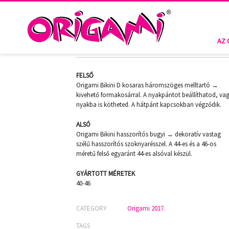
HOME
ORIGAMI 2017.
SAHARA D-762
SAHARA D-762
AZ 
FELSŐ
Origami Bikini D kosaras háromszöges melltartó →
kivehető formakosárral. A nyakpántot beállíthatod, va
nyakba is kötheted. A hátpánt kapcsokban végződik.
ALSÓ
Origami Bikini hasszorítós bugyi → dekoratív vastag
szélű hasszorítós szoknyarésszel. A 44-es és a 46-os
méretű felső egyaránt 44-es alsóval készül.
GYÁRTOTT MÉRETEK
40-46
CATEGORY
Origami 2017.
TAGS