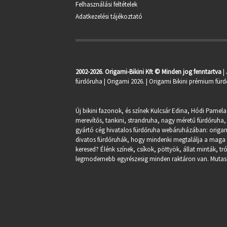
Felhasználási feltételek
Adatkezelési tájékoztató
2002-2026. Origami-Bikini Kft © Minden jog fenntartva
|
fürdőruha
| Origami 2026. | Origami Bikini prémium fürd
Új bikini fazonok, és színek Kulcsár Edina, Hódi Pamela
merevítős, tankini, strandruha, nagy méretű fürdőruha, 
gyártó cég hivatalos fürdőruha webáruházában:
origa
divatos fürdőruhák, hogy mindenki megtalálja a maga st
keresed? Élénk színek, csíkok, pöttyök, állat minták, 
legmodernebb egyrészesig minden raktáron van. Mutasd