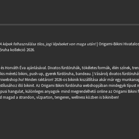
A képek felhasználása tilos, jogi lépéseket von maga után!
| Origami-Bikini Hivatalo
őruha kollekció 2026.
 és Horváth Éva ajánlásával. Divatos fürdőruhák, tökéletes formák, élén színek, tre
kis méretű bikini, push-up, gyerek fürdőruha, bandeau. | Vásárolj divatos fürdőruhát
miwebshop.hu
! Minden raktáron! 2026-os bikinik kiszállítása akár már egy munkanapo
ílusához illő bikinit. Az Origami Bikini fürdőruha webshopjában mindegyik típust m
trópusi hangulat, különleges anyagok- mind megrendelhető online az Origami Bikini 
 magad a strandon, vízparton, tengeren, wellness közben is bikiniben!