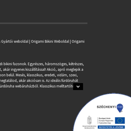
s Gyártói weboldal | Origami Bikini Weboldal |
Origami
ndi bikini fazonok. Egyrészes, háromszöges, kétrészes,
, akár ingyenes kiszállítással! Akció, apró meglepik a
n belül. Mesés, klasszikus, eredeti, vidám, szexi,
egtalálod, akár akciósan is. Az ideális fürdőruhát
fürdőruha webáruházból. Klasszikus melltartótól a