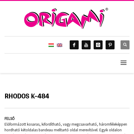
HOME
SWIM 2014.
RHODOS K-484
RHODOS K-484
RHODOS K-484
FELSŐ
Előformázott kosaras, kifordítható, vagy megcsavarható, háromféleképpen
hordható kétoldalas bandeau melltartó oldal merevítővel. Egyik oldalon