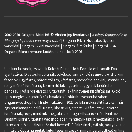
2002-2026. Origami-Bikini Kft © Minden jog fenntartva
|
A képek felhasználása
tilos, jogi lépéseket von maga után!
| Origami-Bikini Hivatalos Gyártói
weboldal | Origami Bikini Weboldal |
Origami fürdőruha
| Origami 2026. |
Origami Bikini prémium fürdőruha kollekció 2026.
Új bikini fazonok, és színek Kulcsár Edina, Hódi Pamela és Horváth Éva
ajánlásával. Divatos fürdőruhák, tökéletes formák, élén színek, trendi bikini
fazonok. Egyrészes, háromszöges, kétrészes, merevítős, tankini, strandruha,
nagy méretű fürdőruha, kis méretű bikini, push-up, gyerek fürdőruha,
bandeau. | Vásárolj divatos fürdőruhát, akár ingyenes kiszállítással! Akció,
apró meglepik a gyártó cég hivatalos fürdőruha webáruházában:
origamiwebshop.hu
! Minden raktáron! 2026-os bikinik kiszállítása akár már
egy munkanapon belül. Mesés, klasszikus, eredeti, vidám, szexi, divatos
fürdőruhák, hogy mindenki megtalálja a maga stílusához illő bikinit. Az
Origami Bikini fürdőruha webshopjában mindegyik típust megtalálod, akár
akciósan is. Az ideális fürdőruhát keresed? Élénk színek, csíkok, pöttyök, állat
minták, trópusi hangulat, különleges anyagok- mind megrendelhető online