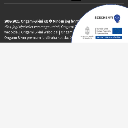
2002-2026. Origami-Bikini Kft © Minden jog fenntartva
|
A képek felhasználása
tilos, jogi lépéseket von maga után!
| Origami-Bikini Hivatalos Gyártói
weboldal | Origami Bikini Weboldal |
Origami fürdőruha
| Origami 2026. |
Origami Bikini prémium fürdőruha kollekció 2026.
Új bikini fazonok, és színek Kulcsár Edina, Hódi Pamela és Horváth Éva
ajánlásával. Divatos fürdőruhák, tökéletes formák, élén színek, trendi bikini
fazonok. Egyrészes, háromszöges, kétrészes, merevítős, tankini, strandruha,
nagy méretű fürdőruha, kis méretű bikini, push-up, gyerek fürdőruha,
bandeau. | Vásárolj divatos fürdőruhát, akár ingyenes kiszállítással! Akció,
apró meglepik a gyártó cég hivatalos fürdőruha webáruházában:
origamiwebshop.hu
! Minden raktáron! 2026-os bikinik kiszállítása akár már
egy munkanapon belül. Mesés, klasszikus, eredeti, vidám, szexi, divatos
fürdőruhák, hogy mindenki megtalálja a maga stílusához illő bikinit. Az
Origami Bikini fürdőruha webshopjában mindegyik típust megtalálod, akár
akciósan is. Az ideális fürdőruhát keresed? Élénk színek, csíkok, pöttyök, állat
minták, trópusi hangulat, különleges anyagok- mind megrendelhető online
az Origami Bikini fürdőruha webáruházból. Klasszikus melltartótól a
legmodernebb egyrészesig minden raktáron van. Mutasd magad a strandon,