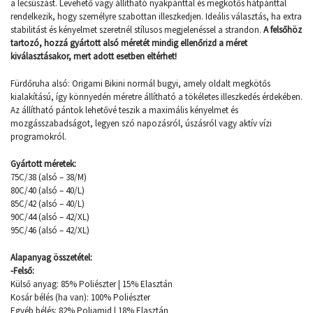
a lecsúszást. Levehető vagy állítható nyakpánttal és megkötős hátpánttal
rendelkezik, hogy személyre szabottan illeszkedjen. Ideális választás, ha extra
stabilitást és kényelmet szeretnél stílusos megjelenéssel a strandon.
A felsőhöz
tartozó, hozzá gyártott alsó méretét mindig ellenőrizd a méret
kiválasztásakor, mert adott esetben eltérhet!
Fürdőruha alsó: Origami Bikini normál bugyi, amely oldalt megkötős
kialakítású, így könnyedén méretre állítható a tökéletes illeszkedés érdekében.
Az állítható pántok lehetővé teszik a maximális kényelmet és
mozgásszabadságot, legyen szó napozásról, úszásról vagy aktív vízi
programokról.
Gyártott méretek:
75C/38 (alsó – 38/M)
80C/40 (alsó – 40/L)
85C/42 (alsó – 40/L)
90C/44 (alsó – 42/XL)
95C/46 (alsó – 42/XL)
Alapanyag összetétel:
-Felső:
Külső anyag: 85% Poliészter | 15% Elasztán
Kosár bélés (ha van): 100% Poliészter
Egyéb bélés: 82% Poliamid | 18% Elasztán