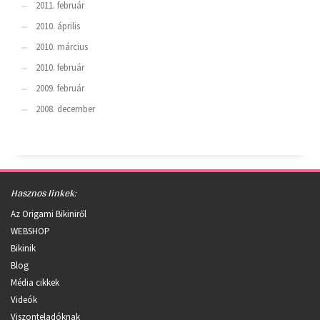
2011. február
2010. április
2010. március
2010. február
2009. február
2008. december
Hasznos linkek:
Az Origami Bikiniről
WEBSHOP
Bikinik
Blog
Média cikkek
Videók
Viszonteladóknak