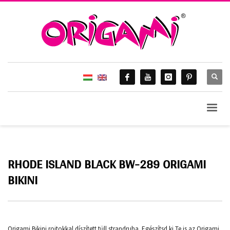
RHODE ISLAND BLACK BW-289 ORIGAMI
BIKINI
Origami Bikini rojtokkal díszített tüll strandruha. Egészítsd ki Te is az Origami