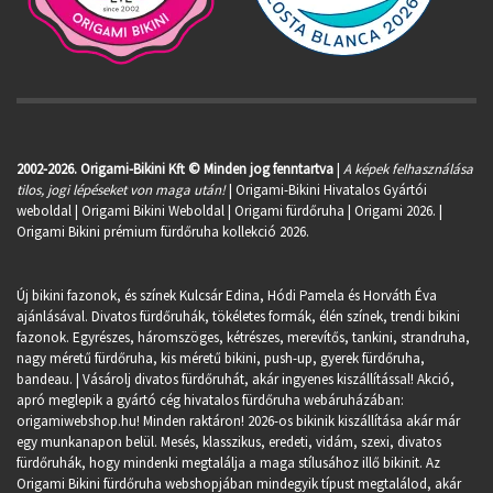
2002-2026. Origami-Bikini Kft © Minden jog fenntartva
|
A képek felhasználása
tilos, jogi lépéseket von maga után!
| Origami-Bikini Hivatalos Gyártói
weboldal | Origami Bikini Weboldal |
Origami fürdőruha
| Origami 2026. |
Origami Bikini prémium fürdőruha kollekció 2026.
Új bikini fazonok, és színek Kulcsár Edina, Hódi Pamela és Horváth Éva
ajánlásával. Divatos fürdőruhák, tökéletes formák, élén színek, trendi bikini
fazonok. Egyrészes, háromszöges, kétrészes, merevítős, tankini, strandruha,
nagy méretű fürdőruha, kis méretű bikini, push-up, gyerek fürdőruha,
bandeau. | Vásárolj divatos fürdőruhát, akár ingyenes kiszállítással! Akció,
apró meglepik a gyártó cég hivatalos fürdőruha webáruházában:
origamiwebshop.hu
! Minden raktáron! 2026-os bikinik kiszállítása akár már
egy munkanapon belül. Mesés, klasszikus, eredeti, vidám, szexi, divatos
fürdőruhák, hogy mindenki megtalálja a maga stílusához illő bikinit. Az
Origami Bikini fürdőruha webshopjában mindegyik típust megtalálod, akár