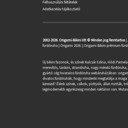
Felhasználási feltételek
Adatkezelési tájékoztató
2002-2026. Origami-Bikini Kft © Minden jog fenntartva
|
fürdőruha
| Origami 2026. | Origami Bikini prémium fürd
Új bikini fazonok, és színek Kulcsár Edina, Hódi Pamela
merevítős, tankini, strandruha, nagy méretű fürdőruha, 
gyártó cég hivatalos fürdőruha webáruházában:
origa
divatos fürdőruhák, hogy mindenki megtalálja a maga st
keresed? Élénk színek, csíkok, pöttyök, állat minták, 
legmodernebb egyrészesig minden raktáron van. Mutasd