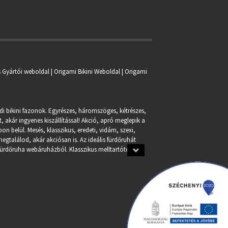
s Gyártói weboldal | Origami Bikini Weboldal |
Origami
ndi bikini fazonok. Egyrészes, háromszöges, kétrészes,
, akár ingyenes kiszállítással! Akció, apró meglepik a
n belül. Mesés, klasszikus, eredeti, vidám, szexi,
egtalálod, akár akciósan is. Az ideális fürdőruhát
fürdőruha webáruházból. Klasszikus melltartótól a