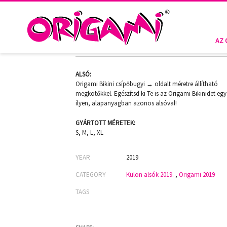
PIROS TELI ALSÓ X-983
AZ 
ALSÓ:
Origami Bikini csípőbugyi → oldalt méretre állítható
megkötőkkel. Egészítsd ki Te is az Origami Bikinidet egy
ilyen, alapanyagban azonos alsóval!
GYÁRTOTT MÉRETEK:
S, M, L, XL
YEAR
2019
CATEGORY
Külön alsók 2019.
,
Origami 2019
TAGS