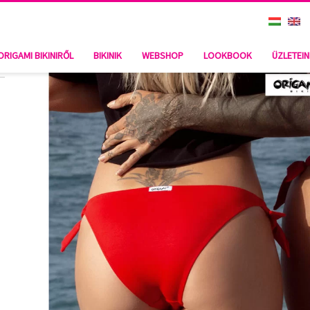
ORIGAMI BIKINIRŐL
BIKINIK
WEBSHOP
LOOKBOOK
ÜZLETEI