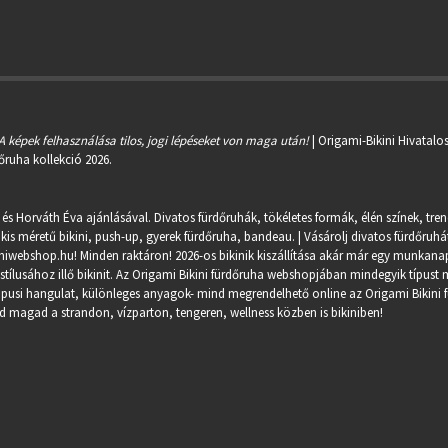
A képek felhasználása tilos, jogi lépéseket von maga után!
| Origami-Bikini Hivatalo
őruha kollekció 2026.
 és Horváth Éva ajánlásával. Divatos fürdőruhák, tökéletes formák, élén színek, tre
kis méretű bikini, push-up, gyerek fürdőruha, bandeau. | Vásárolj divatos fürdőruhát
miwebshop.hu
! Minden raktáron! 2026-os bikinik kiszállítása akár már egy munkanapo
ílusához illő bikinit. Az Origami Bikini fürdőruha webshopjában mindegyik típust m
trópusi hangulat, különleges anyagok- mind megrendelhető online az Origami Bikini 
 magad a strandon, vízparton, tengeren, wellness közben is bikiniben!