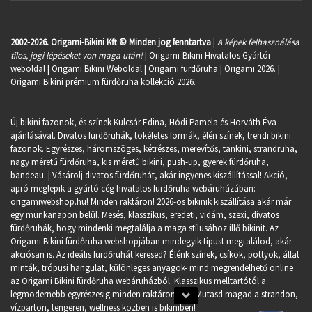
2002-2026. Origami-Bikini Kft © Minden jog fenntartva
|
A képek felhasználása
tilos, jogi lépéseket von maga után!
| Origami-Bikini Hivatalos Gyártói
weboldal | Origami Bikini Weboldal |
Origami fürdőruha
| Origami 2026. |
Origami Bikini prémium fürdőruha kollekció 2026.
Új bikini fazonok, és színek Kulcsár Edina, Hódi Pamela és Horváth Éva
ajánlásával. Divatos fürdőruhák, tökéletes formák, élén színek, trendi bikini
fazonok. Egyrészes, háromszöges, kétrészes, merevítős, tankini, strandruha,
nagy méretű fürdőruha, kis méretű bikini, push-up, gyerek fürdőruha,
bandeau. | Vásárolj divatos fürdőruhát, akár ingyenes kiszállítással! Akció,
apró meglepik a gyártó cég hivatalos fürdőruha webáruházában:
origamiwebshop.hu
! Minden raktáron! 2026-os bikinik kiszállítása akár már
egy munkanapon belül. Mesés, klasszikus, eredeti, vidám, szexi, divatos
fürdőruhák, hogy mindenki megtalálja a maga stílusához illő bikinit. Az
Origami Bikini fürdőruha webshopjában mindegyik típust megtalálod, akár
akciósan is. Az ideális fürdőruhát keresed? Élénk színek, csíkok, pöttyök, állat
minták, trópusi hangulat, különleges anyagok- mind megrendelhető online
az Origami Bikini fürdőruha webáruházból. Klasszikus melltartótól a
legmodernebb egyrészesig minden raktáron van. Mutasd magad a strandon,
vízparton, tengeren, wellness közben is bikiniben!