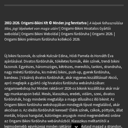
2002-2026. Origami-Bikini Kft © Minden jog fenntartva
|
A képek felhasználása
tilos, jogi lépéseket von maga után!
| Origami-Bikini Hivatalos Gyártói
weboldal | Origami Bikini Weboldal |
Origami fürdőruha
| Origami 2026. |
Origami Bikini prémium fürdőruha kollekció 2026.
Új bikini fazonok, és színek Kulcsár Edina, Hódi Pamela és Horváth Éva
ajánlásával. Divatos fürdőruhák, tökéletes formák, élén színek, trendi bikini
fazonok. Egyrészes, háromszöges, kétrészes, merevítős, tankini, strandruha,
nagy méretű fürdőruha, kis méretű bikini, push-up, gyerek fürdőruha,
bandeau. | Vásárolj divatos fürdőruhát, akár ingyenes kiszállítással! Akció,
apró meglepik a gyártó cég hivatalos fürdőruha webáruházában:
origamiwebshop.hu
! Minden raktáron! 2026-os bikinik kiszállítása akár már
egy munkanapon belül. Mesés, klasszikus, eredeti, vidám, szexi, divatos
fürdőruhák, hogy mindenki megtalálja a maga stílusához illő bikinit. Az
Origami Bikini fürdőruha webshopjában mindegyik típust megtalálod, akár
akciósan is. Az ideális fürdőruhát keresed? Élénk színek, csíkok, pöttyök, állat
minták, trópusi hangulat, különleges anyagok- mind megrendelhető online
az Origami Bikini fürdőruha webáruházból. Klasszikus melltartótól a
legmodernebb egyrészesig minden raktáron van. Mutasd magad a strandon,