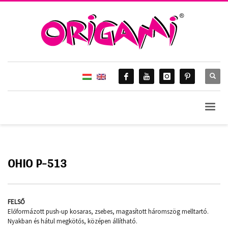
HOME
MISS BALATON
OHIO P-513
Ohio P-513
OHIO P-513
FELSŐ
Előformázott push-up kosaras, zsebes, magasított háromszög melltartó.
Nyakban és hátul megkötős, középen állítható.