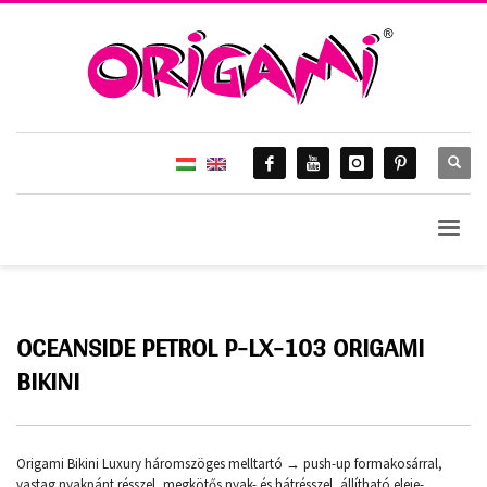
OCEANSIDE PETROL P-LX-103 ORIGAMI
BIKINI
Origami Bikini Luxury háromszöges melltartó → push-up formakosárral,
vastag nyakpánt résszel, megkötős nyak- és hátrésszel, állítható eleje-