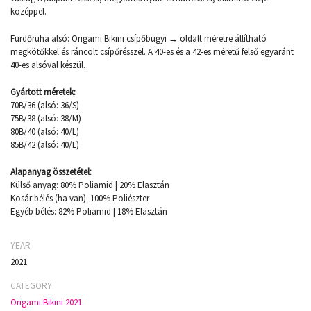
középpel.
Fürdőruha alsó: Origami Bikini csípőbugyi → oldalt méretre állítható
megkötőkkel és ráncolt csípőrésszel. A 40-es és a 42-es méretű felső egyaránt
40-es alsóval készül.
Gyártott méretek:
70B/36 (alsó: 36/S)
75B/38 (alsó: 38/M)
80B/40 (alsó: 40/L)
85B/42 (alsó: 40/L)
Alapanyag összetétel:
Külső anyag: 80% Poliamid | 20% Elasztán
Kosár bélés (ha van): 100% Poliészter
Egyéb bélés: 82% Poliamid | 18% Elasztán
YEAR
2021
CATEGORY
Origami Bikini 2021.