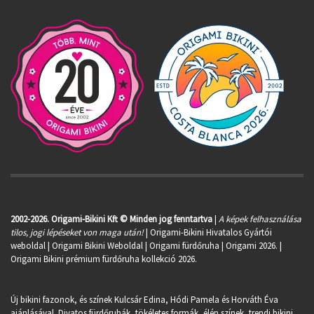
2002-2026. Origami-Bikini Kft © Minden jog fenntartva
|
A képek felhasználása
tilos, jogi lépéseket von maga után!
| Origami-Bikini Hivatalos Gyártói
weboldal | Origami Bikini Weboldal |
Origami fürdőruha
| Origami 2026. |
Origami Bikini prémium fürdőruha kollekció 2026.
Új bikini fazonok, és színek Kulcsár Edina, Hódi Pamela és Horváth Éva
ajánlásával. Divatos fürdőruhák, tökéletes formák, élén színek, trendi bikini