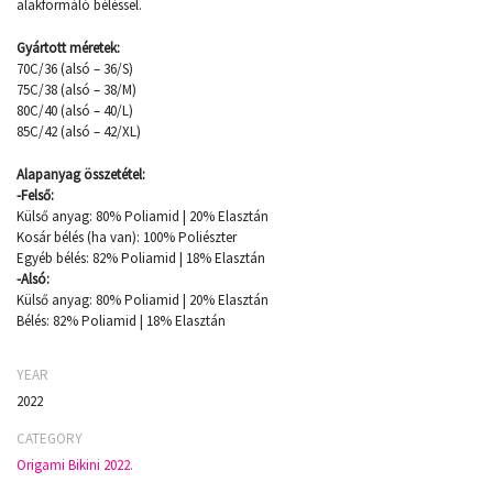
alakformáló béléssel.
Gyártott méretek:
70C/36 (alsó – 36/S)
75C/38 (alsó – 38/M)
80C/40 (alsó – 40/L)
85C/42 (alsó – 42/XL)
Alapanyag összetétel:
-Felső:
Külső anyag: 80% Poliamid | 20% Elasztán
Kosár bélés (ha van): 100% Poliészter
Egyéb bélés: 82% Poliamid | 18% Elasztán
-Alsó:
Külső anyag: 80% Poliamid | 20% Elasztán
Bélés: 82% Poliamid | 18% Elasztán
YEAR
2022
CATEGORY
Origami Bikini 2022.