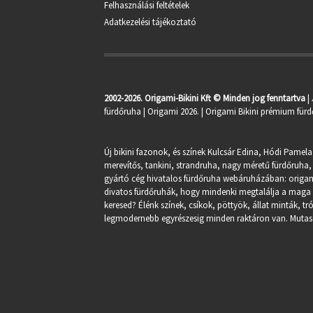
Felhasználási feltételek
Adatkezelési tájékoztató
2002-2026. Origami-Bikini Kft © Minden jog fenntartva
|
fürdőruha
| Origami 2026. | Origami Bikini prémium fürd
Új bikini fazonok, és színek Kulcsár Edina, Hódi Pamela
merevítős, tankini, strandruha, nagy méretű fürdőruha, 
gyártó cég hivatalos fürdőruha webáruházában:
origa
divatos fürdőruhák, hogy mindenki megtalálja a maga st
keresed? Élénk színek, csíkok, pöttyök, állat minták, 
legmodernebb egyrészesig minden raktáron van. Mutasd