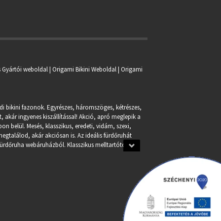
s Gyártói weboldal | Origami Bikini Weboldal |
Origami
ndi bikini fazonok. Egyrészes, háromszöges, kétrészes,
, akár ingyenes kiszállítással! Akció, apró meglepik a
n belül. Mesés, klasszikus, eredeti, vidám, szexi,
egtalálod, akár akciósan is. Az ideális fürdőruhát
fürdőruha webáruházból. Klasszikus melltartótól a