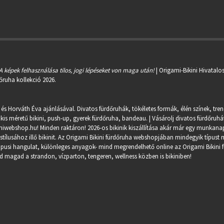
A képek felhasználása tilos, jogi lépéseket von maga után!
| Origami-Bikini Hivatalo
őruha kollekció 2026.
 és Horváth Éva ajánlásával. Divatos fürdőruhák, tökéletes formák, élén színek, tre
kis méretű bikini, push-up, gyerek fürdőruha, bandeau. | Vásárolj divatos fürdőruhát
miwebshop.hu
! Minden raktáron! 2026-os bikinik kiszállítása akár már egy munkanapo
ílusához illő bikinit. Az Origami Bikini fürdőruha webshopjában mindegyik típust m
trópusi hangulat, különleges anyagok- mind megrendelhető online az Origami Bikini 
 magad a strandon, vízparton, tengeren, wellness közben is bikiniben!