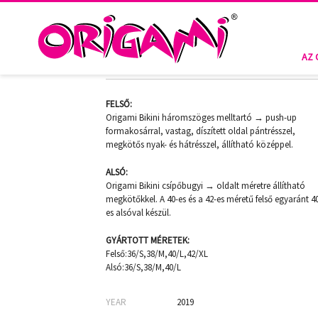
MERCURY PO-911
AZ 
FELSŐ:
Origami Bikini háromszöges melltartó → push-up
formakosárral, vastag, díszített oldal pántrésszel,
megkötős nyak- és hátrésszel, állítható középpel.
ALSÓ:
Origami Bikini csípőbugyi → oldalt méretre állítható
megkötőkkel. A 40-es és a 42-es méretű felső egyaránt 4
es alsóval készül.
GYÁRTOTT MÉRETEK:
Felső:36/S,38/M,40/L,42/XL
Alsó:36/S,38/M,40/L
YEAR
2019