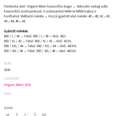
Fürdőruha alsó: Origami Bikini hasszorítós bugyi → dekoratív vastag szélű
hasszorítós szoknyarésszel. A szoknyarészt lefelé és felfelé hajtva is
hordhatod. Melltartó mérete → Hozzá gyártott alsó mérete: 40→40; 42→42;
44→44; 46→44.
Gyártott méretek:
80D / L / 40 → Felső: 80D / L / 40 — Alsó: 40/L
85D / XL / 42 → Felső: 85D / XL / 42 — Alsó: 42/XL
90D / XXL / 44 → Felső: 90D / XXL / 44 — Alsó: 44/XXL
95D / 3XL / 46 → Felső: 95D / 3XL / 46 — Alsó: 44/XXL
YEAR
2020
CATEGORY
Origami Bikini 2020.
TAGS