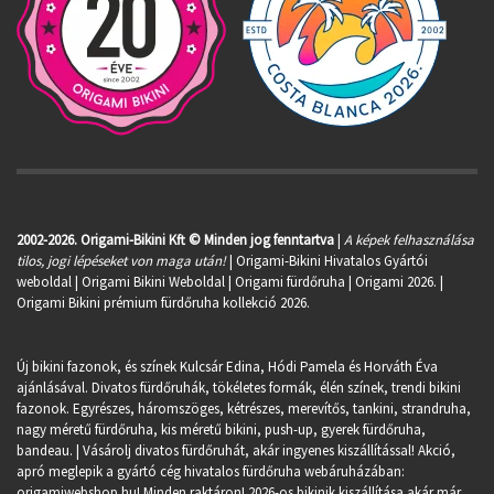
2002-2026. Origami-Bikini Kft © Minden jog fenntartva
|
A képek felhasználása
tilos, jogi lépéseket von maga után!
| Origami-Bikini Hivatalos Gyártói
weboldal | Origami Bikini Weboldal |
Origami fürdőruha
| Origami 2026. |
Origami Bikini prémium fürdőruha kollekció 2026.
Új bikini fazonok, és színek Kulcsár Edina, Hódi Pamela és Horváth Éva
ajánlásával. Divatos fürdőruhák, tökéletes formák, élén színek, trendi bikini
fazonok. Egyrészes, háromszöges, kétrészes, merevítős, tankini, strandruha,
nagy méretű fürdőruha, kis méretű bikini, push-up, gyerek fürdőruha,
bandeau. | Vásárolj divatos fürdőruhát, akár ingyenes kiszállítással! Akció,
apró meglepik a gyártó cég hivatalos fürdőruha webáruházában:
origamiwebshop.hu
! Minden raktáron! 2026-os bikinik kiszállítása akár már