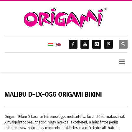
MALIBU D-LX-056 ORIGAMI BIKINI
Origami Bikini D kosaras háromszöges melltartó → kivehető formakosárral.
A nyakpántot beállíthatod, vagy nyakba is kötheted, a hátpántot pedig
méretre akaszthatod, így mindenhol tökéletesen a méretedre állíthatod.