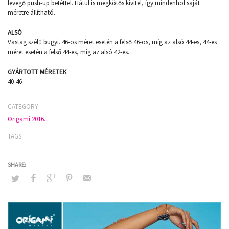
levegő push-up betéttel. Hátul is megkötős kivitel, így mindenhol saját
méretre állítható.
ALSÓ
Vastag szélű bugyi. 46-os méret esetén a felső 46-os, míg az alsó 44-es, 44-es
méret esetén a felső 44-es, míg az alsó 42-es.
GYÁRTOTT MÉRETEK
40-46
CATEGORY
Origami 2016.
TAGS