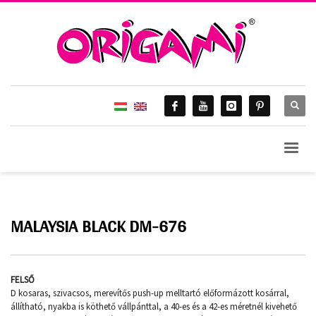
HOME
ORIGAMI 2016.
MALAYSIA BLACK DM-676
Malaysia Black DM-676
MALAYSIA BLACK DM-676
FELSŐ
D kosaras, szivacsos, merevítős push-up melltartó előformázott kosárral,
állítható, nyakba is köthető vállpánttal, a 40-es és a 42-es méretnél kivehető