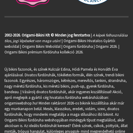
2002-2026. Origami-Bikini Kft © Minden jog fenntartva
|
A képek felhasználása
tilos, jogi lépéseket von maga után!
| Origami-Bikini Hivatalos Gyártói
weboldal | Origami Bikini Weboldal |
Origami fürdőruha
| Origami 2026. |
Origami Bikini prémium fürdőruha kollekció 2026.
Új bikini fazonok, és színek Kulcsár Edina, Hódi Pamela és Horváth Éva
ajánlásával. Divatos fürdőruhák, tökéletes formák, élén színek, trendi bikini
fazonok. Egyrészes, háromszöges, kétrészes, merevítős, tankini, strandruha,
nagy méretű fürdőruha, kis méretű bikini, push-up, gyerek fürdőruha,
bandeau. | Vásárolj divatos fürdőruhát, akár ingyenes kiszállítással! Akció,
apró meglepik a gyártó cég hivatalos fürdőruha webáruházában:
origamiwebshop.hu
! Minden raktáron! 2026-os bikinik kiszállítása akár már
egy munkanapon belül. Mesés, klasszikus, eredeti, vidám, szexi, divatos
fürdőruhák, hogy mindenki megtalálja a maga stílusához illő bikinit. Az
Origami Bikini fürdőruha webshopjában mindegyik típust megtalálod, akár
akciósan is. Az ideális fürdőruhát keresed? Élénk színek, csíkok, pöttyök, állat
minták, trópusi hangulat, különleges anyagok- mind megrendelhető online