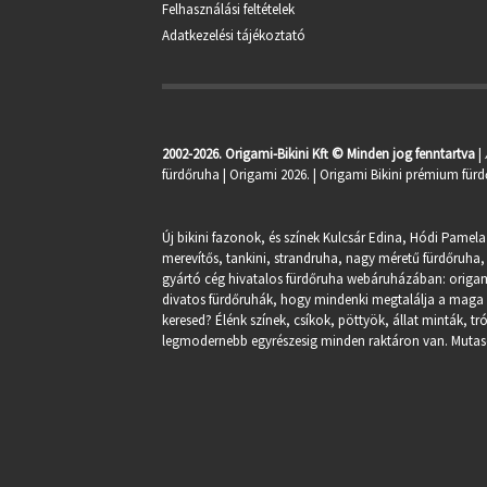
Felhasználási feltételek
Adatkezelési tájékoztató
2002-2026. Origami-Bikini Kft © Minden jog fenntartva
|
fürdőruha
| Origami 2026. | Origami Bikini prémium fürd
Új bikini fazonok, és színek Kulcsár Edina, Hódi Pamela
merevítős, tankini, strandruha, nagy méretű fürdőruha, 
gyártó cég hivatalos fürdőruha webáruházában:
origa
divatos fürdőruhák, hogy mindenki megtalálja a maga st
keresed? Élénk színek, csíkok, pöttyök, állat minták, 
legmodernebb egyrészesig minden raktáron van. Mutasd