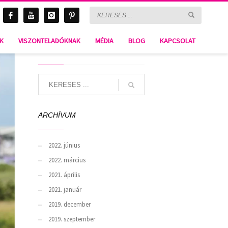
Kentucky P-508
NK
VISZONTELADÓKNAK
MÉDIA
BLOG
KAPCSOLAT
SEARCH
ARCHÍVUM
2022. június
2022. március
2021. április
2021. január
2019. december
2019. szeptember