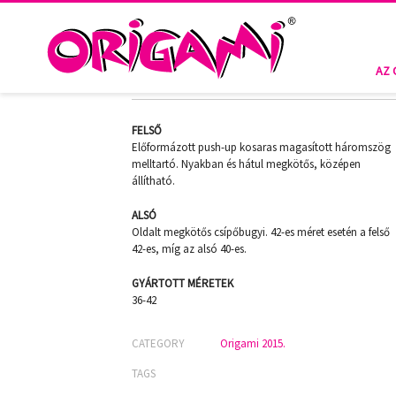
HOME
ORIGAMI 2015.
KENTUCKY P-508
KENTUCKY P-508
AZ 
FELSŐ
Előformázott push-up kosaras magasított háromszög
melltartó. Nyakban és hátul megkötős, középen
állítható.
ALSÓ
Oldalt megkötős csípőbugyi. 42-es méret esetén a felső
42-es, míg az alsó 40-es.
GYÁRTOTT MÉRETEK
36-42
CATEGORY
Origami 2015.
TAGS