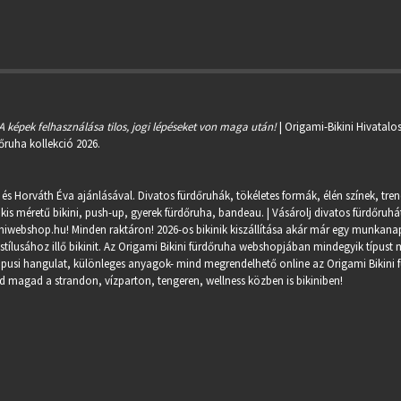
A képek felhasználása tilos, jogi lépéseket von maga után!
| Origami-Bikini Hivatalo
őruha kollekció 2026.
 és Horváth Éva ajánlásával. Divatos fürdőruhák, tökéletes formák, élén színek, tre
kis méretű bikini, push-up, gyerek fürdőruha, bandeau. | Vásárolj divatos fürdőruhát
miwebshop.hu
! Minden raktáron! 2026-os bikinik kiszállítása akár már egy munkanapo
ílusához illő bikinit. Az Origami Bikini fürdőruha webshopjában mindegyik típust m
trópusi hangulat, különleges anyagok- mind megrendelhető online az Origami Bikini 
 magad a strandon, vízparton, tengeren, wellness közben is bikiniben!