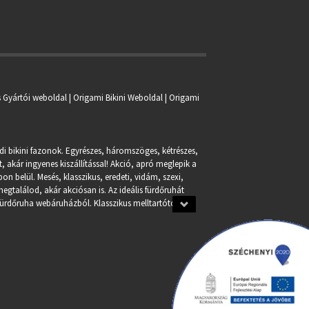
s Gyártói weboldal | Origami Bikini Weboldal |
Origami
ndi bikini fazonok. Egyrészes, háromszöges, kétrészes,
, akár ingyenes kiszállítással! Akció, apró meglepik a
n belül. Mesés, klasszikus, eredeti, vidám, szexi,
egtalálod, akár akciósan is. Az ideális fürdőruhát
fürdőruha webáruházból. Klasszikus melltartótól a