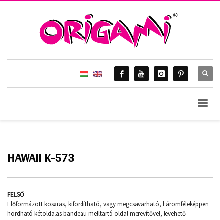
HOME
ORIGAMI 2015.
HAWAII K-573
Hawaii K-573
HAWAII K-573
FELSŐ
Előformázott kosaras, kifordítható, vagy megcsavarható, háromféleképpen
hordható kétoldalas bandeau melltartó oldal merevítővel, levehető