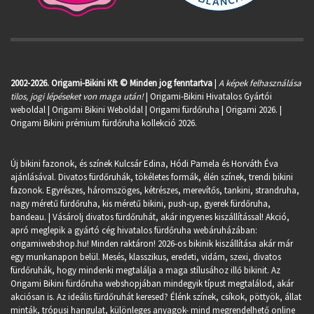
2002-2026. Origami-Bikini Kft © Minden jog fenntartva
|
A képek felhasználása
tilos, jogi lépéseket von maga után!
| Origami-Bikini Hivatalos Gyártói
weboldal | Origami Bikini Weboldal |
Origami fürdőruha
| Origami 2026. |
Origami Bikini prémium fürdőruha kollekció 2026.
Új bikini fazonok, és színek Kulcsár Edina, Hódi Pamela és Horváth Éva
ajánlásával. Divatos fürdőruhák, tökéletes formák, élén színek, trendi bikini
fazonok. Egyrészes, háromszöges, kétrészes, merevítős, tankini, strandruha,
nagy méretű fürdőruha, kis méretű bikini, push-up, gyerek fürdőruha,
bandeau. | Vásárolj divatos fürdőruhát, akár ingyenes kiszállítással! Akció,
apró meglepik a gyártó cég hivatalos fürdőruha webáruházában:
origamiwebshop.hu
! Minden raktáron! 2026-os bikinik kiszállítása akár már
egy munkanapon belül. Mesés, klasszikus, eredeti, vidám, szexi, divatos
fürdőruhák, hogy mindenki megtalálja a maga stílusához illő bikinit. Az
Origami Bikini fürdőruha webshopjában mindegyik típust megtalálod, akár
akciósan is. Az ideális fürdőruhát keresed? Élénk színek, csíkok, pöttyök, állat
minták, trópusi hangulat, különleges anyagok- mind megrendelhető online