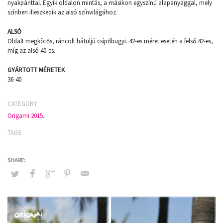
nyakpánttal. Egyik oldalon mintás, a másikon egyszínű alapanyaggal, mely
színben illeszkedik az alsó színvilágához.
ALSÓ
Oldalt megkötős, ráncolt hátuljú csípőbugyi. 42-es méret esetén a felső 42-es,
míg az alsó 40-es.
GYÁRTOTT MÉRETEK
36-40
CATEGORY
Origami 2015.
TAGS