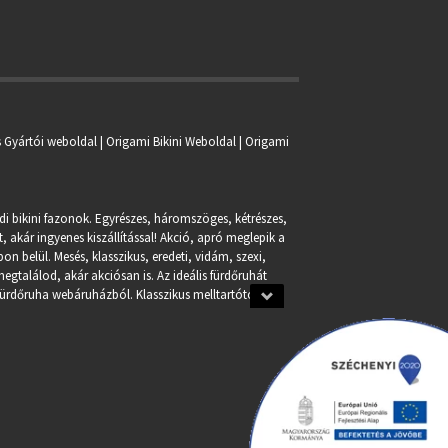
s Gyártói weboldal | Origami Bikini Weboldal |
Origami
ndi bikini fazonok. Egyrészes, háromszöges, kétrészes,
, akár ingyenes kiszállítással! Akció, apró meglepik a
n belül. Mesés, klasszikus, eredeti, vidám, szexi,
egtalálod, akár akciósan is. Az ideális fürdőruhát
fürdőruha webáruházból. Klasszikus melltartótól a