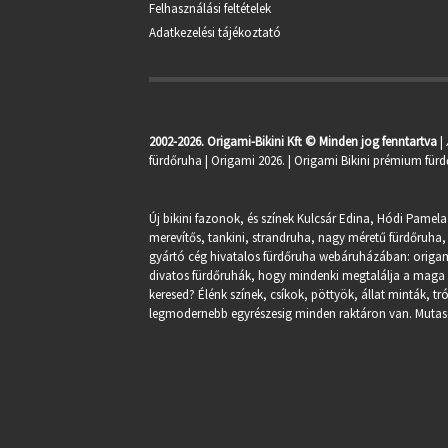
Felhasználási feltételek
Adatkezelési tájékoztató
2002-2026. Origami-Bikini Kft © Minden jog fenntartva
|
fürdőruha
| Origami 2026. | Origami Bikini prémium fürd
Új bikini fazonok, és színek Kulcsár Edina, Hódi Pamela
merevítős, tankini, strandruha, nagy méretű fürdőruha, 
gyártó cég hivatalos fürdőruha webáruházában:
origa
divatos fürdőruhák, hogy mindenki megtalálja a maga st
keresed? Élénk színek, csíkok, pöttyök, állat minták, 
legmodernebb egyrészesig minden raktáron van. Mutasd