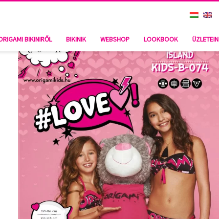
ORIGAMI BIKINIRŐL
BIKINIK
WEBSHOP
LOOKBOOK
ÜZLETEI