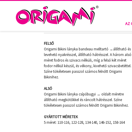
HOME
ORIGAMI KIDS 2017.
HARBOUR ISLAND KIDS-B-074
HARBOUR ISLAND KIDS-B-074
AZ 
FELSŐ
Origami Bikini lányka bandeau melltartó →állítható és
levehető nyakrésszel, állítható hátrésszel. A három alsó
méret fodros és szivacs nélküli, míg a felső két méret
fodor nélkül készül, és vékony, kivehető szivacsbetéttel.
Színe tökéletesen passzol számos felnőtt Origami
Bikinihez.
ALSÓ
Origami Bikini lányka csípőbugyi → oldalt méretre
állítható megkötőkkel és ráncolt hátrésszel. Színe
tökéletesen passzol számos felnőtt Origami Bikinihez.
GYÁRTOTT MÉRETEK
5 méret: 110-116, 122-128, 134-140, 146-152, 158-164