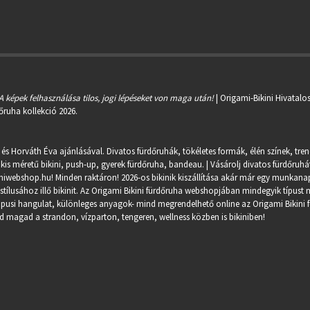
A képek felhasználása tilos, jogi lépéseket von maga után!
| Origami-Bikini Hivatalo
őruha kollekció 2026.
 és Horváth Éva ajánlásával. Divatos fürdőruhák, tökéletes formák, élén színek, tre
kis méretű bikini, push-up, gyerek fürdőruha, bandeau. | Vásárolj divatos fürdőruhát
miwebshop.hu
! Minden raktáron! 2026-os bikinik kiszállítása akár már egy munkanapo
ílusához illő bikinit. Az Origami Bikini fürdőruha webshopjában mindegyik típust m
trópusi hangulat, különleges anyagok- mind megrendelhető online az Origami Bikini 
 magad a strandon, vízparton, tengeren, wellness közben is bikiniben!