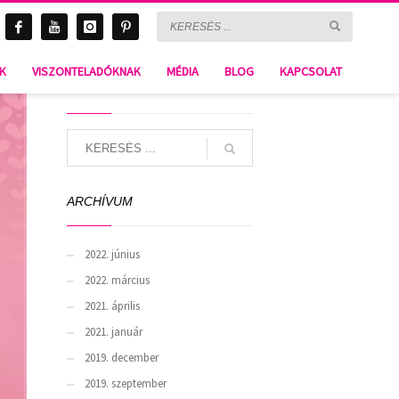
Harbour Island Kids-B-074
NK
VISZONTELADÓKNAK
MÉDIA
BLOG
KAPCSOLAT
SEARCH
ARCHÍVUM
2022. június
2022. március
2021. április
2021. január
2019. december
2019. szeptember