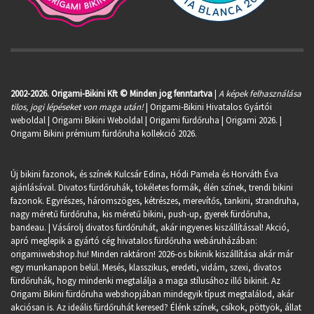
2002-2026. Origami-Bikini Kft © Minden jog fenntartva
|
A képek felhasználása
tilos, jogi lépéseket von maga után!
| Origami-Bikini Hivatalos Gyártói
weboldal | Origami Bikini Weboldal |
Origami fürdőruha
| Origami 2026. |
Origami Bikini prémium fürdőruha kollekció 2026.
Új bikini fazonok, és színek Kulcsár Edina, Hódi Pamela és Horváth Éva
ajánlásával. Divatos fürdőruhák, tökéletes formák, élén színek, trendi bikini
fazonok. Egyrészes, háromszöges, kétrészes, merevítős, tankini, strandruha,
nagy méretű fürdőruha, kis méretű bikini, push-up, gyerek fürdőruha,
bandeau. | Vásárolj divatos fürdőruhát, akár ingyenes kiszállítással! Akció,
apró meglepik a gyártó cég hivatalos fürdőruha webáruházában:
origamiwebshop.hu
! Minden raktáron! 2026-os bikinik kiszállítása akár már
egy munkanapon belül. Mesés, klasszikus, eredeti, vidám, szexi, divatos
fürdőruhák, hogy mindenki megtalálja a maga stílusához illő bikinit. Az
Origami Bikini fürdőruha webshopjában mindegyik típust megtalálod, akár
akciósan is. Az ideális fürdőruhát keresed? Élénk színek, csíkok, pöttyök, állat