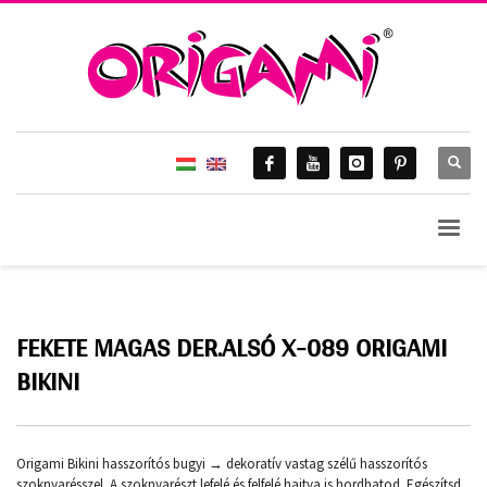
FEKETE MAGAS DER.ALSÓ X-089 ORIGAMI
BIKINI
Origami Bikini hasszorítós bugyi → dekoratív vastag szélű hasszorítós
szoknyarésszel. A szoknyarészt lefelé és felfelé hajtva is hordhatod. Egészítsd