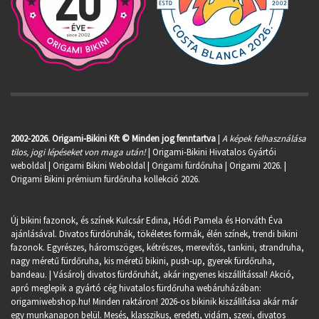
2002-2026. Origami-Bikini Kft © Minden jog fenntartva
|
A képek felhasználása
tilos, jogi lépéseket von maga után!
| Origami-Bikini Hivatalos Gyártói
weboldal | Origami Bikini Weboldal |
Origami fürdőruha
| Origami 2026. |
Origami Bikini prémium fürdőruha kollekció 2026.
Új bikini fazonok, és színek Kulcsár Edina, Hódi Pamela és Horváth Éva
ajánlásával. Divatos fürdőruhák, tökéletes formák, élén színek, trendi bikini
fazonok. Egyrészes, háromszöges, kétrészes, merevítős, tankini, strandruha,
nagy méretű fürdőruha, kis méretű bikini, push-up, gyerek fürdőruha,
bandeau. | Vásárolj divatos fürdőruhát, akár ingyenes kiszállítással! Akció,
apró meglepik a gyártó cég hivatalos fürdőruha webáruházában:
origamiwebshop.hu
! Minden raktáron! 2026-os bikinik kiszállítása akár már
egy munkanapon belül. Mesés, klasszikus, eredeti, vidám, szexi, divatos