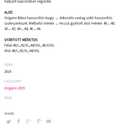
hátpánt kapcsokban végződik.
ALSÓ:
Origami Bikini hasszorítós bugyi → dekoratív vastag szélű hasszorítós
szoknyarésszel. Melltartó mérete → Hozzá gyártott alsó mérete: 40→40;
42→42; 44→44; 46→44.
GYÁRTOTT MÉRETEK:
Felső:40/L,42/XL,44/XXL,46/XXXL
Alsó:40/L,42/XL,44/XXL
YEAR
2019
CATEGORY
Origami 2019
TAGS