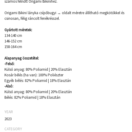
számos felnőtt Origami Bikinihez.
Origami Bikini lányka csípőbugyi → oldalt méretre állítható megkötőkkel és
csinosan, félig ráncolt fenékrésszel.
Gyártott méretek:
134-140 cm
146-152 cm
158-164 cm
Alapanyag összetétel:
-Felső:
Külső anyag: 80% Poliamid | 20% Elasztán
Kosár bélés (ha van): 100% Poliészter
Egyéb bélés: 82% Poliamid | 18% Elasztán
-Alsó:
Külső anyag: 80% Poliamid | 20% Elasztán
Bélés: 82% Poliamid | 18% Elasztán
YEAR
2023
CATEGORY