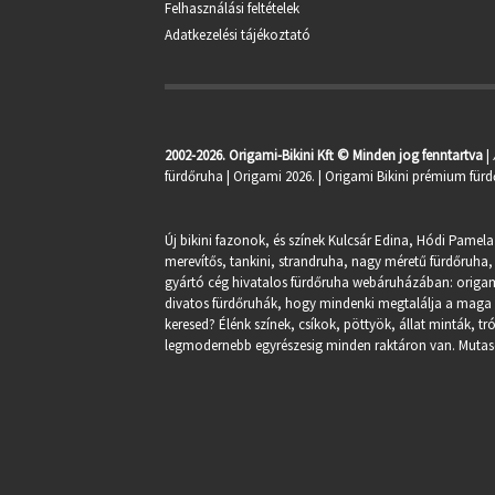
Felhasználási feltételek
Adatkezelési tájékoztató
2002-2026. Origami-Bikini Kft © Minden jog fenntartva
|
fürdőruha
| Origami 2026. | Origami Bikini prémium fürd
Új bikini fazonok, és színek Kulcsár Edina, Hódi Pamela
merevítős, tankini, strandruha, nagy méretű fürdőruha, 
gyártó cég hivatalos fürdőruha webáruházában:
origa
divatos fürdőruhák, hogy mindenki megtalálja a maga st
keresed? Élénk színek, csíkok, pöttyök, állat minták, 
legmodernebb egyrészesig minden raktáron van. Mutasd