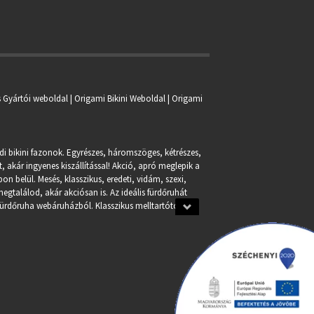
s Gyártói weboldal | Origami Bikini Weboldal |
Origami
ndi bikini fazonok. Egyrészes, háromszöges, kétrészes,
, akár ingyenes kiszállítással! Akció, apró meglepik a
n belül. Mesés, klasszikus, eredeti, vidám, szexi,
egtalálod, akár akciósan is. Az ideális fürdőruhát
fürdőruha webáruházból. Klasszikus melltartótól a