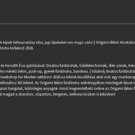
A képek felhasználása tilos, jogi lépéseket von maga után!
| Origami-Bikini Hivatalo
őruha kollekció 2026.
 és Horváth Éva ajánlásával. Divatos fürdőruhák, tökéletes formák, élén színek, tre
kis méretű bikini, push-up, gyerek fürdőruha, bandeau. | Vásárolj divatos fürdőruhát
miwebshop.hu
! Minden raktáron! 2026-os bikinik kiszállítása akár már egy munkanapo
ílusához illő bikinit. Az Origami Bikini fürdőruha webshopjában mindegyik típust m
trópusi hangulat, különleges anyagok- mind megrendelhető online az Origami Bikini 
 magad a strandon, vízparton, tengeren, wellness közben is bikiniben!