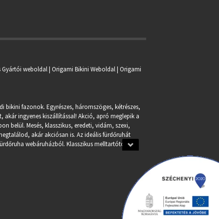
s Gyártói weboldal | Origami Bikini Weboldal |
Origami
ndi bikini fazonok. Egyrészes, háromszöges, kétrészes,
, akár ingyenes kiszállítással! Akció, apró meglepik a
n belül. Mesés, klasszikus, eredeti, vidám, szexi,
egtalálod, akár akciósan is. Az ideális fürdőruhát
fürdőruha webáruházból. Klasszikus melltartótól a