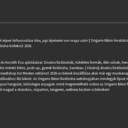
A képek felhasználása tilos, jogi lépéseket von maga után!
| Origami-Bikini Hivatalo
őruha kollekció 2026.
 és Horváth Éva ajánlásával. Divatos fürdőruhák, tökéletes formák, élén színek, tre
kis méretű bikini, push-up, gyerek fürdőruha, bandeau. | Vásárolj divatos fürdőruhát
miwebshop.hu
! Minden raktáron! 2026-os bikinik kiszállítása akár már egy munkanapo
ílusához illő bikinit. Az Origami Bikini fürdőruha webshopjában mindegyik típust m
trópusi hangulat, különleges anyagok- mind megrendelhető online az Origami Bikini 
 magad a strandon, vízparton, tengeren, wellness közben is bikiniben!