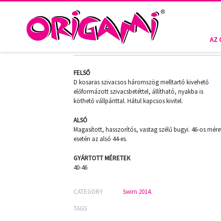
HOME
SWIM 2014.
CUBA D-459
CUBA D-459
AZ 
FELSŐ
D kosaras szivacsos háromszög melltartó kivehető
előformázott szivacsbetéttel, állítható, nyakba is
köthető vállpánttal. Hátul kapcsos kivitel.
ALSÓ
Magasított, hasszorítós, vastag szélű bugyi. 46-os mére
esetén az alsó 44-es.
GYÁRTOTT MÉRETEK
40-46
CATEGORY
Swim 2014.
TAGS