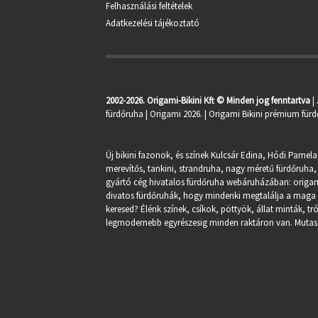
Felhasználási feltételek
Adatkezelési tájékoztató
2002-2026. Origami-Bikini Kft © Minden jog fenntartva
|
fürdőruha
| Origami 2026. | Origami Bikini prémium fürd
Új bikini fazonok, és színek Kulcsár Edina, Hódi Pamela
merevítős, tankini, strandruha, nagy méretű fürdőruha, 
gyártó cég hivatalos fürdőruha webáruházában:
origa
divatos fürdőruhák, hogy mindenki megtalálja a maga st
keresed? Élénk színek, csíkok, pöttyök, állat minták, 
legmodernebb egyrészesig minden raktáron van. Mutasd