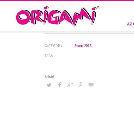
HOME
SWIM 2013.
CS-LTD-322
CS-LTD-322
AZ 
CATEGORY
Swim 2013.
TAGS