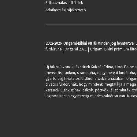
Felhasználási feltételek
Adatkezelési tájékoztató
2002-2026. Origami-Bikini Kft © Minden jog fenntartva
|
fürdőruha
| Origami 2026. | Origami Bikini prémium fürd
Új bikini fazonok, és színek Kulcsár Edina, Hódi Pamela
merevítős, tankini, strandruha, nagy méretű fürdőruha, 
gyártó cég hivatalos fürdőruha webáruházában:
origa
divatos fürdőruhák, hogy mindenki megtalálja a maga st
keresed? Élénk színek, csíkok, pöttyök, állat minták, 
legmodernebb egyrészesig minden raktáron van. Mutasd