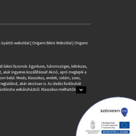
s Gyártói weboldal | Origami Bikini Weboldal |
Origami
ndi bikini fazonok. Egyrészes, háromszöges, kétrészes,
, akár ingyenes kiszállítással! Akció, apró meglepik a
n belül. Mesés, klasszikus, eredeti, vidám, szexi,
egtalálod, akár akciósan is. Az ideális fürdőruhát
fürdőruha webáruházból. Klasszikus melltartótól a