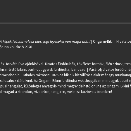
A képek felhasználása tilos, jogi lépéseket von maga után!
| Origami-Bikini Hivatalo
őruha kollekció 2026.
 és Horváth Éva ajánlásával. Divatos fürdőruhák, tökéletes formák, élén színek, tre
kis méretű bikini, push-up, gyerek fürdőruha, bandeau. | Vásárolj divatos fürdőruhát
miwebshop.hu
! Minden raktáron! 2026-os bikinik kiszállítása akár már egy munkanapo
ílusához illő bikinit. Az Origami Bikini fürdőruha webshopjában mindegyik típust m
trópusi hangulat, különleges anyagok- mind megrendelhető online az Origami Bikini 
 magad a strandon, vízparton, tengeren, wellness közben is bikiniben!