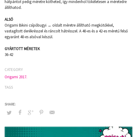
hátpántot pedig méretre kötheted, így mindenhol tökéletesen a méretedre
állíthatod.
ALSÓ
Origami Bikini csípőbugyi → oldalt méretre állítható megkötőkkel,
vastagított derékrésszel és ráncolt hátrésszel. A 40-es és a 42-es méretű felső
egyaránt 40-es alsóval készül.
GYÁRTOTT MÉRETEK
36-42
CATEGORY
Origami 2017.
TAGS