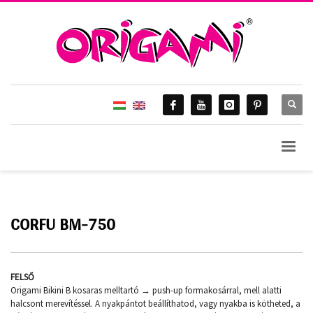
HOME
ORIGAMI 2017.
CORFU BM-750
Corfu BM-750
CORFU BM-750
FELSŐ
Origami Bikini B kosaras melltartó → push-up formakosárral, mell alatti
halcsont merevítéssel. A nyakpántot beállíthatod, vagy nyakba is kötheted, a