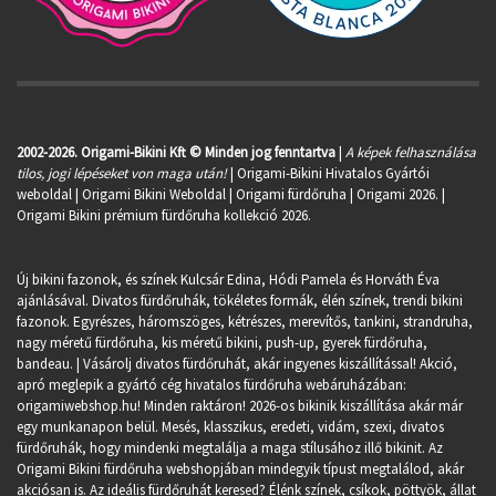
2002-2026. Origami-Bikini Kft © Minden jog fenntartva
|
A képek felhasználása
tilos, jogi lépéseket von maga után!
| Origami-Bikini Hivatalos Gyártói
weboldal | Origami Bikini Weboldal |
Origami fürdőruha
| Origami 2026. |
Origami Bikini prémium fürdőruha kollekció 2026.
Új bikini fazonok, és színek Kulcsár Edina, Hódi Pamela és Horváth Éva
ajánlásával. Divatos fürdőruhák, tökéletes formák, élén színek, trendi bikini
fazonok. Egyrészes, háromszöges, kétrészes, merevítős, tankini, strandruha,
nagy méretű fürdőruha, kis méretű bikini, push-up, gyerek fürdőruha,
bandeau. | Vásárolj divatos fürdőruhát, akár ingyenes kiszállítással! Akció,
apró meglepik a gyártó cég hivatalos fürdőruha webáruházában:
origamiwebshop.hu
! Minden raktáron! 2026-os bikinik kiszállítása akár már
egy munkanapon belül. Mesés, klasszikus, eredeti, vidám, szexi, divatos
fürdőruhák, hogy mindenki megtalálja a maga stílusához illő bikinit. Az
Origami Bikini fürdőruha webshopjában mindegyik típust megtalálod, akár
akciósan is. Az ideális fürdőruhát keresed? Élénk színek, csíkok, pöttyök, állat