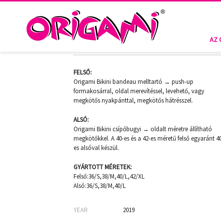
CORAL PALMS B-929
AZ 
FELSŐ:
Origami Bikini bandeau melltartó → push-up
formakosárral, oldal merevítéssel, levehető, vagy
megkötős nyakpánttal, megkötős hátrésszel.
ALSÓ:
Origami Bikini csípőbugyi → oldalt méretre állítható
megkötőkkel. A 40-es és a 42-es méretű felső egyaránt 4
es alsóval készül.
GYÁRTOTT MÉRETEK:
Felső:36/S,38/M,40/L,42/XL
Alsó:36/S,38/M,40/L
YEAR
2019