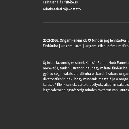
Felhasználási feltételek
Adatkezelési tájékoztató
2002-2026. Origami-Bikini Kft © Minden jog fenntartva
|
fürdőruha
| Origami 2026. | Origami Bikini prémium fürd
Új bikini fazonok, és színek Kulcsár Edina, Hódi Pamela
merevítős, tankini, strandruha, nagy méretű fürdőruha, 
gyártó cég hivatalos fürdőruha webáruházában:
origa
divatos fürdőruhák, hogy mindenki megtalálja a maga st
keresed? Élénk színek, csíkok, pöttyök, állat minták, 
legmodernebb egyrészesig minden raktáron van. Mutasd