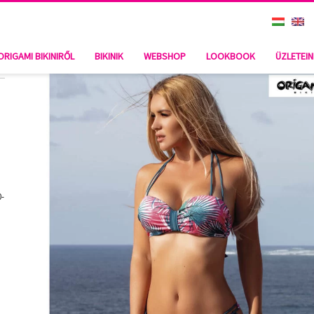
ORIGAMI BIKINIRŐL
BIKINIK
WEBSHOP
LOOKBOOK
ÜZLETEI
0-