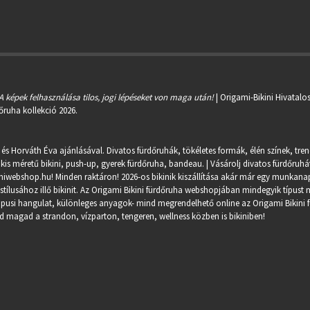
A képek felhasználása tilos, jogi lépéseket von maga után!
| Origami-Bikini Hivatalo
őruha kollekció 2026.
 és Horváth Éva ajánlásával. Divatos fürdőruhák, tökéletes formák, élén színek, tre
kis méretű bikini, push-up, gyerek fürdőruha, bandeau. | Vásárolj divatos fürdőruhát
miwebshop.hu
! Minden raktáron! 2026-os bikinik kiszállítása akár már egy munkanapo
ílusához illő bikinit. Az Origami Bikini fürdőruha webshopjában mindegyik típust m
trópusi hangulat, különleges anyagok- mind megrendelhető online az Origami Bikini 
 magad a strandon, vízparton, tengeren, wellness közben is bikiniben!