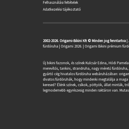
Felhasználási feltételek
Adatkezelési tájékoztató
2002-2026. Origami-Bikini Kft © Minden jog fenntartva
|
fürdőruha
| Origami 2026. | Origami Bikini prémium fürd
Új bikini fazonok, és színek Kulcsár Edina, Hódi Pamela
merevítős, tankini, strandruha, nagy méretű fürdőruha, 
gyártó cég hivatalos fürdőruha webáruházában:
origa
divatos fürdőruhák, hogy mindenki megtalálja a maga st
keresed? Élénk színek, csíkok, pöttyök, állat minták, 
legmodernebb egyrészesig minden raktáron van. Mutasd