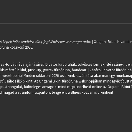
A képek felhasználása tilos, jogi lépéseket von maga után!
| Origami-Bikini Hivatalo
őruha kollekció 2026.
 és Horváth Éva ajánlásával. Divatos fürdőruhák, tökéletes formák, élén színek, tre
kis méretű bikini, push-up, gyerek fürdőruha, bandeau. | Vásárolj divatos fürdőruhát
miwebshop.hu
! Minden raktáron! 2026-os bikinik kiszállítása akár már egy munkanapo
ílusához illő bikinit. Az Origami Bikini fürdőruha webshopjában mindegyik típust m
trópusi hangulat, különleges anyagok- mind megrendelhető online az Origami Bikini 
 magad a strandon, vízparton, tengeren, wellness közben is bikiniben!