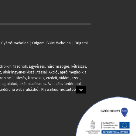
s Gyártói weboldal | Origami Bikini Weboldal |
Origami
ndi bikini fazonok. Egyrészes, háromszöges, kétrészes,
, akár ingyenes kiszállítással! Akció, apró meglepik a
n belül. Mesés, klasszikus, eredeti, vidám, szexi,
egtalálod, akár akciósan is. Az ideális fürdőruhát
fürdőruha webáruházból. Klasszikus melltartótól a