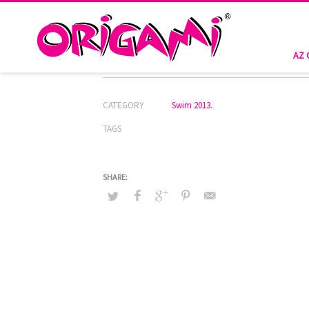
HOME
SWIM 2013.
C-372
C-372
AZ 
CATEGORY
Swim 2013.
TAGS