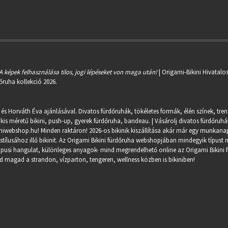
A képek felhasználása tilos, jogi lépéseket von maga után!
| Origami-Bikini Hivatalo
őruha kollekció 2026.
 és Horváth Éva ajánlásával. Divatos fürdőruhák, tökéletes formák, élén színek, tre
kis méretű bikini, push-up, gyerek fürdőruha, bandeau. | Vásárolj divatos fürdőruhát
miwebshop.hu
! Minden raktáron! 2026-os bikinik kiszállítása akár már egy munkanapo
ílusához illő bikinit. Az Origami Bikini fürdőruha webshopjában mindegyik típust m
trópusi hangulat, különleges anyagok- mind megrendelhető online az Origami Bikini 
 magad a strandon, vízparton, tengeren, wellness közben is bikiniben!