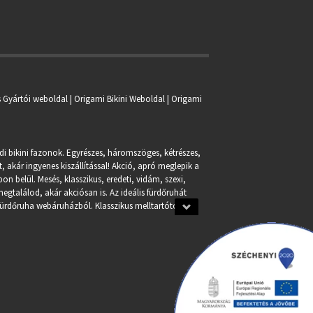
s Gyártói weboldal | Origami Bikini Weboldal |
Origami
ndi bikini fazonok. Egyrészes, háromszöges, kétrészes,
, akár ingyenes kiszállítással! Akció, apró meglepik a
n belül. Mesés, klasszikus, eredeti, vidám, szexi,
egtalálod, akár akciósan is. Az ideális fürdőruhát
fürdőruha webáruházból. Klasszikus melltartótól a