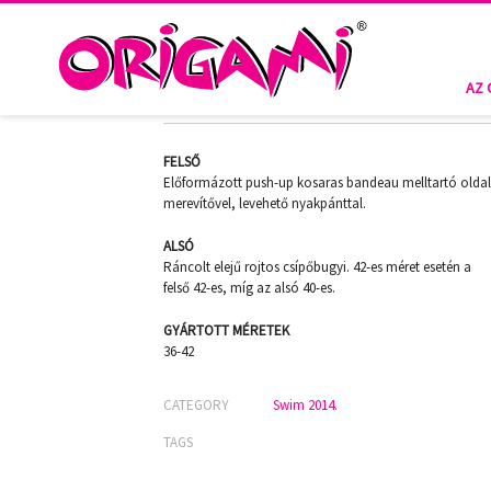
HOME
SWIM 2014.
BORA BORA B-437
BORA BORA B-437
AZ 
FELSŐ
Előformázott push-up kosaras bandeau melltartó olda
merevítővel, levehető nyakpánttal.
ALSÓ
Ráncolt elejű rojtos csípőbugyi. 42-es méret esetén a
felső 42-es, míg az alsó 40-es.
GYÁRTOTT MÉRETEK
36-42
CATEGORY
Swim 2014.
TAGS