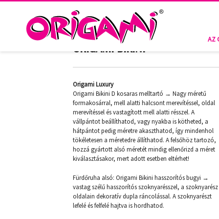
BELIZE OLIVE DM-LX-457
AZ 
ORIGAMI BIKINI
Origami Luxury
Origami Bikini D kosaras melltartó → Nagy méretű
formakosárral, mell alatti halcsont merevítéssel, oldal
merevítéssel és vastagított mell alatti résszel. A
vállpántot beállíthatod, vagy nyakba is kötheted, a
hátpántot pedig méretre akaszthatod, így mindenhol
tökéletesen a méretedre állíthatod. A felsőhöz tartozó,
hozzá gyártott alsó méretét mindig ellenőrizd a méret
kiválasztásakor, mert adott esetben eltérhet!
Fürdőruha alsó: Origami Bikini hasszorítós bugyi →
vastag szélű hasszorítós szoknyarésszel, a szoknyarész
oldalain dekoratív dupla ráncolással. A szoknyarészt
lefelé és felfelé hajtva is hordhatod.