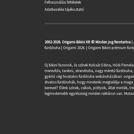
Felhasználási feltételek
Adatkezelési tájékoztató
2002-2026. Origami-Bikini Kft © Minden jog fenntartva
|
fürdőruha
| Origami 2026. | Origami Bikini prémium fürd
Új bikini fazonok, és színek Kulcsár Edina, Hódi Pamela
merevítős, tankini, strandruha, nagy méretű fürdőruha, 
gyártó cég hivatalos fürdőruha webáruházában:
origa
divatos fürdőruhák, hogy mindenki megtalálja a maga st
keresed? Élénk színek, csíkok, pöttyök, állat minták, 
legmodernebb egyrészesig minden raktáron van. Mutasd