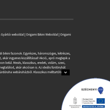
s Gyártói weboldal | Origami Bikini Weboldal |
Origami
ndi bikini fazonok. Egyrészes, háromszöges, kétrészes,
, akár ingyenes kiszállítással! Akció, apró meglepik a
n belül. Mesés, klasszikus, eredeti, vidám, szexi,
egtalálod, akár akciósan is. Az ideális fürdőruhát
fürdőruha webáruházból. Klasszikus melltartótól a