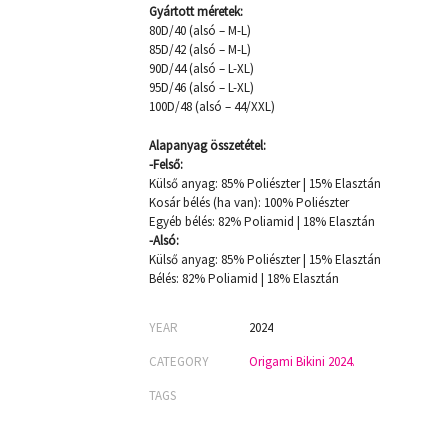
Gyártott méretek:
80D/40 (alsó – M-L)
85D/42 (alsó – M-L)
90D/44 (alsó – L-XL)
95D/46 (alsó – L-XL)
100D/48 (alsó – 44/XXL)
Alapanyag összetétel:
-Felső:
Külső anyag: 85% Poliészter | 15% Elasztán
Kosár bélés (ha van): 100% Poliészter
Egyéb bélés: 82% Poliamid | 18% Elasztán
-Alsó:
Külső anyag: 85% Poliészter | 15% Elasztán
Bélés: 82% Poliamid | 18% Elasztán
YEAR
2024
CATEGORY
Origami Bikini 2024.
TAGS