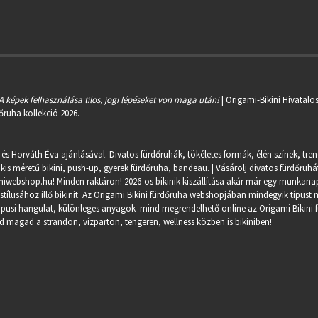
A képek felhasználása tilos, jogi lépéseket von maga után!
| Origami-Bikini Hivatalo
őruha kollekció 2026.
 és Horváth Éva ajánlásával. Divatos fürdőruhák, tökéletes formák, élén színek, tre
kis méretű bikini, push-up, gyerek fürdőruha, bandeau. | Vásárolj divatos fürdőruhát
miwebshop.hu
! Minden raktáron! 2026-os bikinik kiszállítása akár már egy munkanapo
ílusához illő bikinit. Az Origami Bikini fürdőruha webshopjában mindegyik típust m
trópusi hangulat, különleges anyagok- mind megrendelhető online az Origami Bikini 
 magad a strandon, vízparton, tengeren, wellness közben is bikiniben!