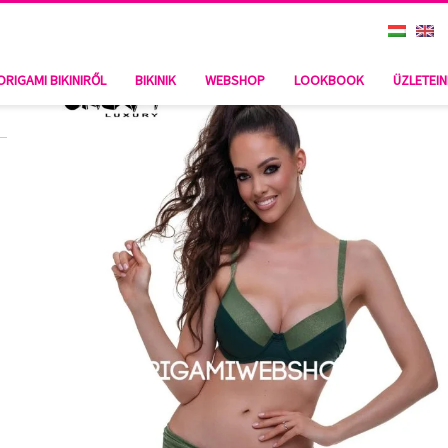
ORIGAMI BIKINIRŐL
BIKINIK
WEBSHOP
LOOKBOOK
ÜZLETEI