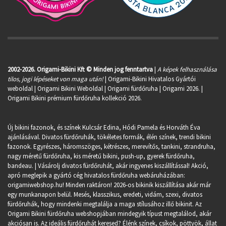
2002-2026. Origami-Bikini Kft © Minden jog fenntartva
|
A képek felhasználása
tilos, jogi lépéseket von maga után!
| Origami-Bikini Hivatalos Gyártói
weboldal | Origami Bikini Weboldal |
Origami fürdőruha
| Origami 2026. |
Origami Bikini prémium fürdőruha kollekció 2026.
Új bikini fazonok, és színek Kulcsár Edina, Hódi Pamela és Horváth Éva
ajánlásával. Divatos fürdőruhák, tökéletes formák, élén színek, trendi bikini
fazonok. Egyrészes, háromszöges, kétrészes, merevítős, tankini, strandruha,
nagy méretű fürdőruha, kis méretű bikini, push-up, gyerek fürdőruha,
bandeau. | Vásárolj divatos fürdőruhát, akár ingyenes kiszállítással! Akció,
apró meglepik a gyártó cég hivatalos fürdőruha webáruházában:
origamiwebshop.hu
! Minden raktáron! 2026-os bikinik kiszállítása akár már
egy munkanapon belül. Mesés, klasszikus, eredeti, vidám, szexi, divatos
fürdőruhák, hogy mindenki megtalálja a maga stílusához illő bikinit. Az
Origami Bikini fürdőruha webshopjában mindegyik típust megtalálod, akár
akciósan is. Az ideális fürdőruhát keresed? Élénk színek, csíkok, pöttyök, állat