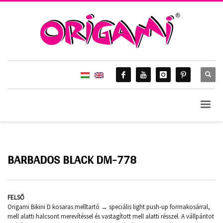
HOME
ORIGAMI 2017.
BARBADOS BLACK DM-778
Barbados Black DM-778
BARBADOS BLACK DM-778
FELSŐ
Origami Bikini D kosaras melltartó → speciális light push-up formakosárral,
mell alatti halcsont merevítéssel és vastagított mell alatti résszel. A vállpántot