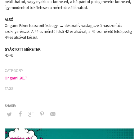
beállíthatod, vagy nyakba is kötheted, a hátpántot pedig méretre kötheted,
így mindenhol tökéletesen a méretedre állíthatod.
ALSÓ
Origami Bikini hasszorítós bugyi → dekoratív vastag szélű hasszorítós
szoknyarésszel. A 44-es méretű felső 42-es alsóval, a 46-os méretű felső pedig
44-es alsóval készül.
GYÁRTOTT MÉRETEK
40-46
CATEGORY
Origami 2017.
TAGS