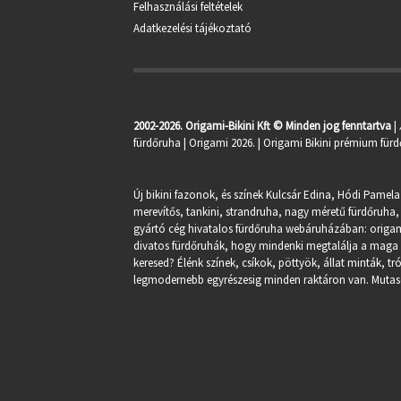
Felhasználási feltételek
Adatkezelési tájékoztató
2002-2026. Origami-Bikini Kft © Minden jog fenntartva
|
fürdőruha
| Origami 2026. | Origami Bikini prémium fürd
Új bikini fazonok, és színek Kulcsár Edina, Hódi Pamela
merevítős, tankini, strandruha, nagy méretű fürdőruha, 
gyártó cég hivatalos fürdőruha webáruházában:
origa
divatos fürdőruhák, hogy mindenki megtalálja a maga st
keresed? Élénk színek, csíkok, pöttyök, állat minták, 
legmodernebb egyrészesig minden raktáron van. Mutasd