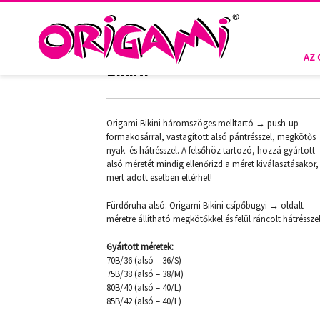
AZTEC COLOR P-314 ORIGAMI
AZ 
BIKINI
Origami Bikini háromszöges melltartó → push-up
formakosárral, vastagított alsó pántrésszel, megkötős
nyak- és hátrésszel. A felsőhöz tartozó, hozzá gyártott
alsó méretét mindig ellenőrizd a méret kiválasztásakor,
mert adott esetben eltérhet!
Fürdőruha alsó: Origami Bikini csípőbugyi → oldalt
méretre állítható megkötőkkel és felül ráncolt hátrésszel
Gyártott méretek:
70B/36 (alsó – 36/S)
75B/38 (alsó – 38/M)
80B/40 (alsó – 40/L)
85B/42 (alsó – 40/L)