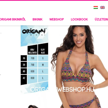
ORIGAMI BIKINIRŐL
BIKINIK
WEBSHOP
LOOKBOOK
ÜZLETEI
.