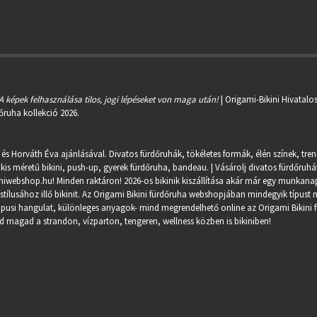
A képek felhasználása tilos, jogi lépéseket von maga után!
| Origami-Bikini Hivatalo
őruha kollekció 2026.
 és Horváth Éva ajánlásával. Divatos fürdőruhák, tökéletes formák, élén színek, tre
kis méretű bikini, push-up, gyerek fürdőruha, bandeau. | Vásárolj divatos fürdőruhát
miwebshop.hu
! Minden raktáron! 2026-os bikinik kiszállítása akár már egy munkanapo
ílusához illő bikinit. Az Origami Bikini fürdőruha webshopjában mindegyik típust m
trópusi hangulat, különleges anyagok- mind megrendelhető online az Origami Bikini 
 magad a strandon, vízparton, tengeren, wellness közben is bikiniben!