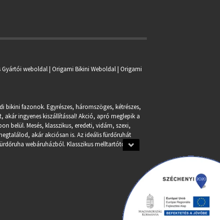
s Gyártói weboldal | Origami Bikini Weboldal |
Origami
ndi bikini fazonok. Egyrészes, háromszöges, kétrészes,
, akár ingyenes kiszállítással! Akció, apró meglepik a
n belül. Mesés, klasszikus, eredeti, vidám, szexi,
egtalálod, akár akciósan is. Az ideális fürdőruhát
fürdőruha webáruházból. Klasszikus melltartótól a