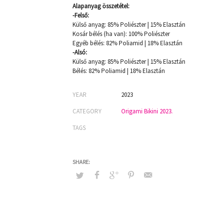
Alapanyag összetétel:
-Felső:
Külső anyag: 85% Poliészter | 15% Elasztán
Kosár bélés (ha van): 100% Poliészter
Egyéb bélés: 82% Poliamid | 18% Elasztán
-Alsó:
Külső anyag: 85% Poliészter | 15% Elasztán
Bélés: 82% Poliamid | 18% Elasztán
YEAR
2023
CATEGORY
Origami Bikini 2023.
TAGS