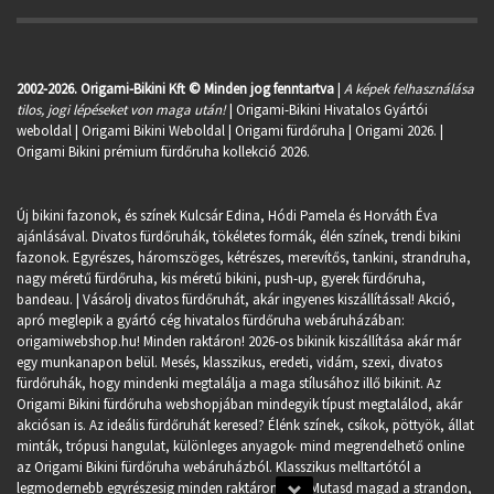
2002-2026. Origami-Bikini Kft © Minden jog fenntartva
|
A képek felhasználása
tilos, jogi lépéseket von maga után!
| Origami-Bikini Hivatalos Gyártói
weboldal | Origami Bikini Weboldal |
Origami fürdőruha
| Origami 2026. |
Origami Bikini prémium fürdőruha kollekció 2026.
Új bikini fazonok, és színek Kulcsár Edina, Hódi Pamela és Horváth Éva
ajánlásával. Divatos fürdőruhák, tökéletes formák, élén színek, trendi bikini
fazonok. Egyrészes, háromszöges, kétrészes, merevítős, tankini, strandruha,
nagy méretű fürdőruha, kis méretű bikini, push-up, gyerek fürdőruha,
bandeau. | Vásárolj divatos fürdőruhát, akár ingyenes kiszállítással! Akció,
apró meglepik a gyártó cég hivatalos fürdőruha webáruházában:
origamiwebshop.hu
! Minden raktáron! 2026-os bikinik kiszállítása akár már
egy munkanapon belül. Mesés, klasszikus, eredeti, vidám, szexi, divatos
fürdőruhák, hogy mindenki megtalálja a maga stílusához illő bikinit. Az
Origami Bikini fürdőruha webshopjában mindegyik típust megtalálod, akár
akciósan is. Az ideális fürdőruhát keresed? Élénk színek, csíkok, pöttyök, állat
minták, trópusi hangulat, különleges anyagok- mind megrendelhető online
az Origami Bikini fürdőruha webáruházból. Klasszikus melltartótól a
legmodernebb egyrészesig minden raktáron van. Mutasd magad a strandon,