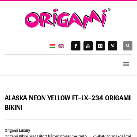
ALASKA NEON YELLOW FT-LX-234 ORIGAMI
BIKINI
Origami Luxury
Origami Bikini magasított háromszöges melltartó → kivehető formakosárral,