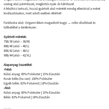
vastag alsó pántrésszel, megkötős nyak- és hátrésszel.
A felsőhöz tartozó, hozzá gyártott alsó méretét mindig ellenőrizd a méret
kiválasztásakor, mert adott esetben eltérhet!
Fürdőruha alsó: Origami Bikini magasított bugyi → rollni díszítéssel és
tüllbetéttel a derékrészen.
Gyártott méretek:
75B/38 (alsó – 38/M)
80B/40 (alsó – 40/L)
85B/42 (alsó – 40/L)
90B/44 (alsó – 42/XL)
Alapanyag összetétel:
-Felső:
Külső anyag: 85% Poliészter | 15% Elasztán
Kosár bélés (ha van): 100% Poliészter
Egyéb bélés: 82% Poliamid | 18% Elasztán
-Alsó:
Külső anyag: 85% Poliészter | 15% Elasztán
Bélés: 82% Poliamid | 18% Elasztán