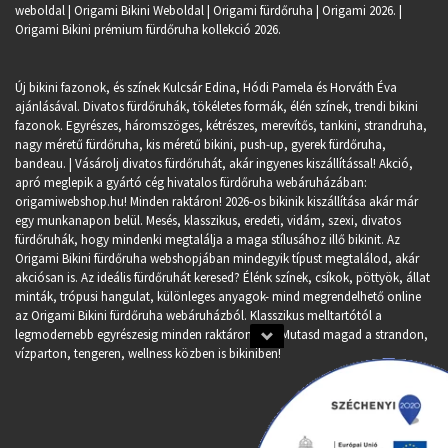
weboldal | Origami Bikini Weboldal |
Origami fürdőruha
| Origami 2026. |
Origami Bikini prémium fürdőruha kollekció 2026.
Új bikini fazonok, és színek Kulcsár Edina, Hódi Pamela és Horváth Éva
ajánlásával. Divatos fürdőruhák, tökéletes formák, élén színek, trendi bikini
fazonok. Egyrészes, háromszöges, kétrészes, merevítős, tankini, strandruha,
nagy méretű fürdőruha, kis méretű bikini, push-up, gyerek fürdőruha,
bandeau. | Vásárolj divatos fürdőruhát, akár ingyenes kiszállítással! Akció,
apró meglepik a gyártó cég hivatalos fürdőruha webáruházában:
origamiwebshop.hu
! Minden raktáron! 2026-os bikinik kiszállítása akár már
egy munkanapon belül. Mesés, klasszikus, eredeti, vidám, szexi, divatos
fürdőruhák, hogy mindenki megtalálja a maga stílusához illő bikinit. Az
Origami Bikini fürdőruha webshopjában mindegyik típust megtalálod, akár
akciósan is. Az ideális fürdőruhát keresed? Élénk színek, csíkok, pöttyök, állat
minták, trópusi hangulat, különleges anyagok- mind megrendelhető online
az Origami Bikini fürdőruha webáruházból. Klasszikus melltartótól a
legmodernebb egyrészesig minden raktáron van. Mutasd magad a strandon,
vízparton, tengeren, wellness közben is bikiniben!