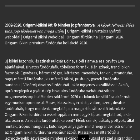
2002-2026. Origami-Bikini Kft © Minden jog fenntartva
|
A képek felhasználása
tilos, jogi lépéseket von maga után!
| Origami-Bikini Hivatalos Gyártói
weboldal | Origami Bikini Weboldal |
Origami fürdőruha
| Origami 2026. |
Origami Bikini prémium fürdőruha kollekció 2026.
Új bikini fazonok, és színek Kulcsár Edina, Hódi Pamela és Horváth Éva
ajánlásával. Divatos fürdőruhák, tökéletes formák, élén színek, trendi bikini
fazonok. Egyrészes, háromszöges, kétrészes, merevítős, tankini, strandruha,
nagy méretű fürdőruha, kis méretű bikini, push-up, gyerek fürdőruha,
bandeau. | Vásárolj divatos fürdőruhát, akár ingyenes kiszállítással! Akció,
apró meglepik a gyártó cég hivatalos fürdőruha webáruházában:
origamiwebshop.hu
! Minden raktáron! 2026-os bikinik kiszállítása akár már
egy munkanapon belül. Mesés, klasszikus, eredeti, vidám, szexi, divatos
fürdőruhák, hogy mindenki megtalálja a maga stílusához illő bikinit. Az
Origami Bikini fürdőruha webshopjában mindegyik típust megtalálod, akár
akciósan is. Az ideális fürdőruhát keresed? Élénk színek, csíkok, pöttyök, állat
minták, trópusi hangulat, különleges anyagok- mind megrendelhető online
az Origami Bikini fürdőruha webáruházból. Klasszikus melltartótól a
legmodernebb egyrészesig minden raktáron van. Mutasd magad a strandon,