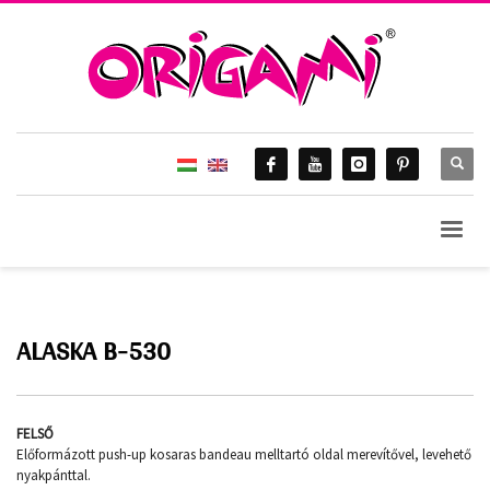
HOME
MISS BALATON
ALASKA B-530
Alaska B-530
ALASKA B-530
FELSŐ
Előformázott push-up kosaras bandeau melltartó oldal merevítővel, levehető
nyakpánttal.