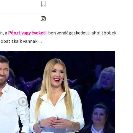
n, a
Pénzt vagy éveket!
-ben vendégeskedett, ahol többek
ószobatitkaik vannak…