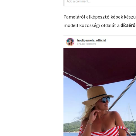
Pameláról elképesztő képek készül
modell közösségi oldalát a
dícsér