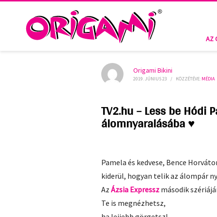
AZ 
Origami Bikini
2019. JÚNIUS 23
/
KÖZZÉTÉVE:
MÉDIA
TV2.hu – Less be Hódi 
álomnyaralásába ♥
Pamela és kedvese, Bence Horváto
kiderül, hogyan telik az álompár n
Az
Ázsia Expressz
második szériájá
Te is megnézhetsz,
ha lejjebb görgetsz!