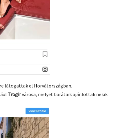
re látogattak el Horvátországban.
dául
Trogir
városa, melyet barátaik ajánlottak nekik.