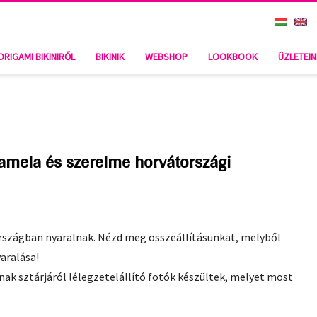
ORIGAMI BIKINIRŐL
BIKINIK
WEBSHOP
LOOKBOOK
ÜZLETEI
Pamela és szerelme horvátországi
rszágban nyaralnak. Nézd meg összeállításunkat, melyből
yaralása!
nak sztárjáról lélegzetelállító fotók készültek, melyet most