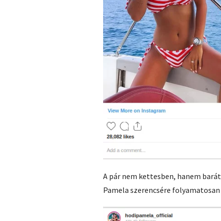
A pár nem kettesben, hanem baráta
Pamela szerencsére folyamatosan