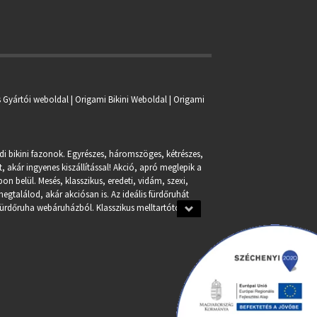
s Gyártói weboldal | Origami Bikini Weboldal |
Origami
ndi bikini fazonok. Egyrészes, háromszöges, kétrészes,
, akár ingyenes kiszállítással! Akció, apró meglepik a
n belül. Mesés, klasszikus, eredeti, vidám, szexi,
egtalálod, akár akciósan is. Az ideális fürdőruhát
fürdőruha webáruházból. Klasszikus melltartótól a