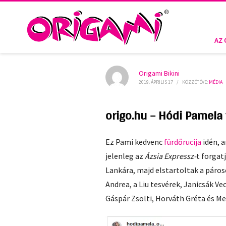
AZ 
Origami Bikini
2019. ÁPRILIS 17
/
KÖZZÉTÉVE:
MÉDIA
origo.hu – Hódi Pamela 
Ez Pami kedvenc
fürdőrucija
idén, a
jelenleg az
Ázsia Expressz-
t forgat
Lankára, majd elstartoltak a páros
Andrea, a Liu tesvérek, Janicsák Ve
Gáspár Zsolti, Horváth Gréta és Me