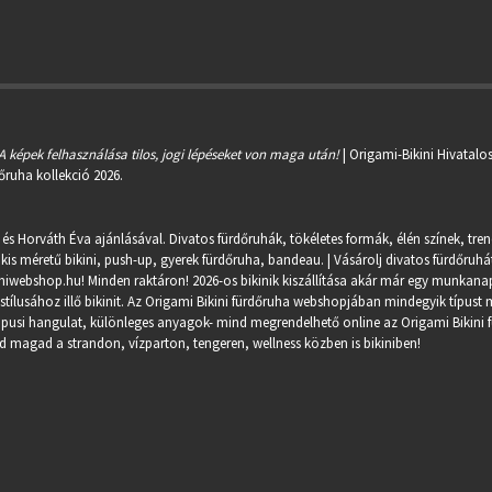
A képek felhasználása tilos, jogi lépéseket von maga után!
| Origami-Bikini Hivatalo
őruha kollekció 2026.
 és Horváth Éva ajánlásával. Divatos fürdőruhák, tökéletes formák, élén színek, tre
kis méretű bikini, push-up, gyerek fürdőruha, bandeau. | Vásárolj divatos fürdőruhát
miwebshop.hu
! Minden raktáron! 2026-os bikinik kiszállítása akár már egy munkanapo
ílusához illő bikinit. Az Origami Bikini fürdőruha webshopjában mindegyik típust m
trópusi hangulat, különleges anyagok- mind megrendelhető online az Origami Bikini 
 magad a strandon, vízparton, tengeren, wellness közben is bikiniben!