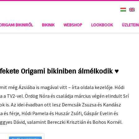
ORIGAMI BIKINIRŐL
BIKINIK
WEBSHOP
LOOKBOOK
ÜZLETEI
fekete Origami bikiniben álmélkodik ♥
mit még Ázsiába is magával vitt – írta oldala kezelője. Hódi
ja a TV2-vel. Ördög Nóra és családja március végén elindult Srí
ok is. Az idei évadban ott lesz Demcsák Zsuzsa és Kandász
ca és férje, Hódi Pamela és Huszár Zsófi, Gáspár Evelin és
ggyes Dávid, valamint Bereczki Krisztián és Bohos Kornél.