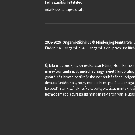
Felhasználási feltételek
Adatkezelési tájékoztató
2002-2026. Origami-Bikini Kft © Minden jog fenntartva
|
fürdőruha
| Origami 2026. | Origami Bikini prémium fürd
Új bikini fazonok, és színek Kulcsár Edina, Hódi Pamela
merevítős, tankini, strandruha, nagy méretű fürdőruha, 
gyártó cég hivatalos fürdőruha webáruházában:
origa
divatos fürdőruhák, hogy mindenki megtalálja a maga st
keresed? Élénk színek, csíkok, pöttyök, állat minták, 
legmodernebb egyrészesig minden raktáron van. Mutasd