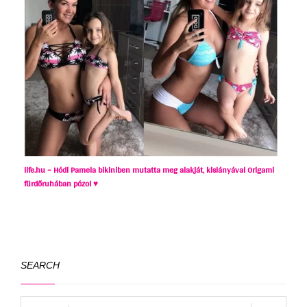
life.hu – Hódi Pamela bikiniben mutatta meg alakját, kislányával Origami
fürdőruhában pózol ♥
SEARCH