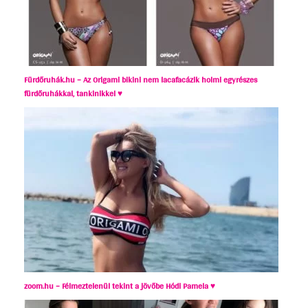
Fürdőruhák.hu – Az Origami bikini nem lacafacázik holmi egyrészes
fürdőruhákkal, tankinikkel ♥
zoom.hu – Félmeztelenül tekint a jövőbe Hódi Pamela ♥