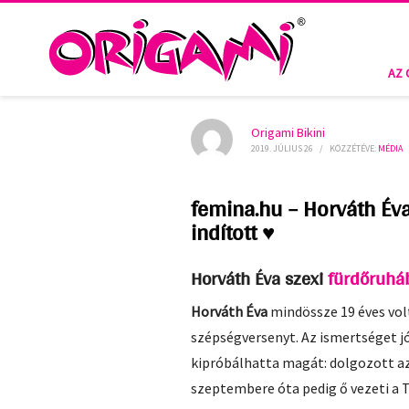
AZ 
Origami Bikini
2019. JÚLIUS 26
/
KÖZZÉTÉVE:
MÉDIA
femina.hu – Horváth Év
indított ♥
Horváth Éva szexi
fürdőruhá
Horváth Év
a
mindössze 19 éves vol
szépségversenyt. Az ismertséget 
kipróbálhatta magát: dolgozott az 
szeptembere óta pedig ő vezeti a 