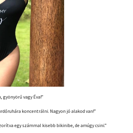
n, gyönyörű vagy Éva!”
rdőruhára koncentrálni. Nagyon jó alakod van!”
zorítva egy számmal kisebb bikinibe, de amúgy csini.”