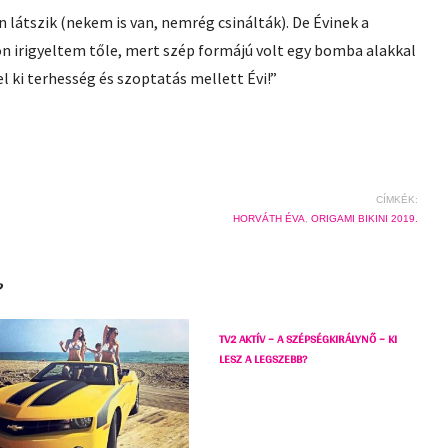
án látszik (nekem is van, nemrég csinálták). De Évinek a
on irigyeltem tőle, mert szép formájú volt egy bomba alakkal
l ki terhesség és szoptatás mellett Évi!”
CÍMKÉK:
HORVÁTH ÉVA
,
ORIGAMI BIKINI 2019.
?
TV2 AKTÍV – A SZÉPSÉGKIRÁLYNŐ – KI
LESZ A LEGSZEBB?