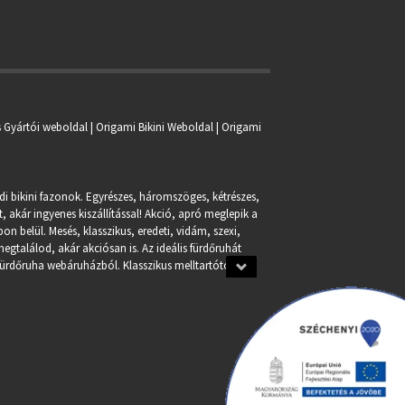
s Gyártói weboldal | Origami Bikini Weboldal |
Origami
ndi bikini fazonok. Egyrészes, háromszöges, kétrészes,
, akár ingyenes kiszállítással! Akció, apró meglepik a
n belül. Mesés, klasszikus, eredeti, vidám, szexi,
egtalálod, akár akciósan is. Az ideális fürdőruhát
fürdőruha webáruházból. Klasszikus melltartótól a