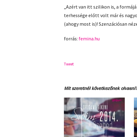
„Azért van itt szilikon is, a formáj
terhessége előtt volt már és nagy
(ahogy most is)! Szenzációsan néze
forrás:
femina.hu
Tweet
Mit szeretnél következőnek olvasni