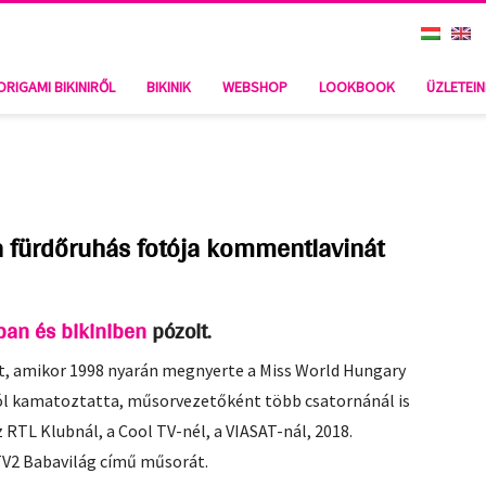
ORIGAMI BIKINIRŐL
BIKINIK
WEBSHOP
LOOKBOOK
ÜZLETEI
a fürdőruhás fotója kommentlavinát
ban és bikiniben
pózolt.
t, amikor 1998 nyarán megnyerte a Miss World Hungary
jól kamatoztatta, műsorvezetőként több csatornánál is
RTL Klubnál, a Cool TV-nél, a VIASAT-nál, 2018.
TV2 Babavilág című műsorát.