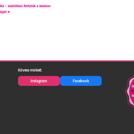
likk – Kabrióban fotózták a Balaton
zépét ♥
Kövess minket:
Instagram
Facebook