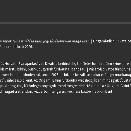
A képek felhasználása tilos, jogi lépéseket von maga után!
| Origami-Bikini Hivatalo
őruha kollekció 2026.
 és Horváth Éva ajánlásával. Divatos fürdőruhák, tökéletes formák, élén színek, tre
kis méretű bikini, push-up, gyerek fürdőruha, bandeau. | Vásárolj divatos fürdőruhát
miwebshop.hu
! Minden raktáron! 2026-os bikinik kiszállítása akár már egy munkanapo
ílusához illő bikinit. Az Origami Bikini fürdőruha webshopjában mindegyik típust m
trópusi hangulat, különleges anyagok- mind megrendelhető online az Origami Bikini 
 magad a strandon, vízparton, tengeren, wellness közben is bikiniben!