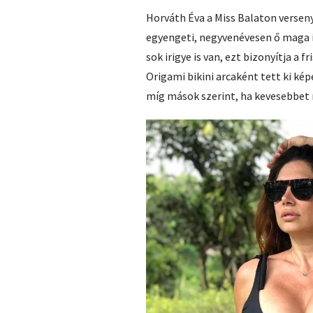
Horváth Éva a Miss Balaton versen
egyengeti, negyvenévesen ő maga is
sok irigye is van, ezt bizonyítja a
Origami bikini arcaként tett ki képe
míg mások szerint, ha kevesebbet