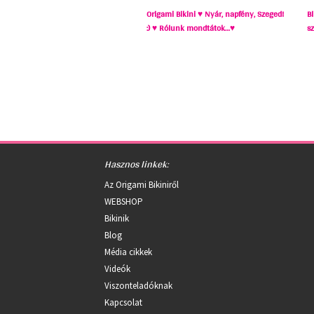
Origami Bikini ♥ Nyár, napfény, Szeged!
B
:) ♥ Rólunk mondtátok…♥
s
Hasznos linkek:
Az Origami Bikiniről
WEBSHOP
Bikinik
Blog
Média cikkek
Videók
Viszonteladóknak
Kapcsolat