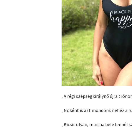
„A régi szépségkirálynő újra tróno
„Nőként is azt mondom: nehéz a fü
„Kicsit olyan, mintha bele lennél s