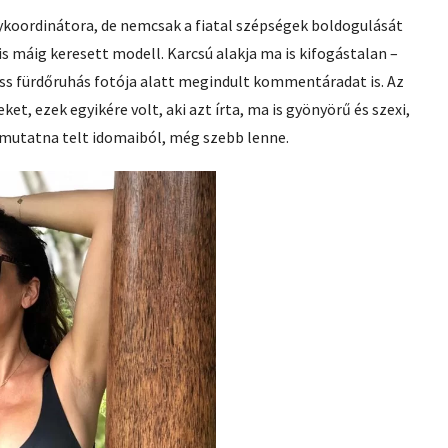
ykoordinátora, de nemcsak a fiatal szépségek boldogulását
 máig keresett modell. Karcsú alakja ma is kifogástalan –
 friss fürdőruhás fotója alatt megindult kommentáradat is. Az
ket, ezek egyikére volt, aki azt írta, ma is gyönyörű és szexi,
 mutatna telt idomaiból, még szebb lenne.