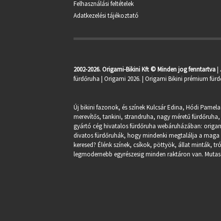
Felhasználási feltételek
Adatkezelési tájékoztató
2002-2026. Origami-Bikini Kft © Minden jog fenntartva
|
fürdőruha
| Origami 2026. | Origami Bikini prémium fürd
Új bikini fazonok, és színek Kulcsár Edina, Hódi Pamela
merevítős, tankini, strandruha, nagy méretű fürdőruha, 
gyártó cég hivatalos fürdőruha webáruházában:
origa
divatos fürdőruhák, hogy mindenki megtalálja a maga st
keresed? Élénk színek, csíkok, pöttyök, állat minták, 
legmodernebb egyrészesig minden raktáron van. Mutasd