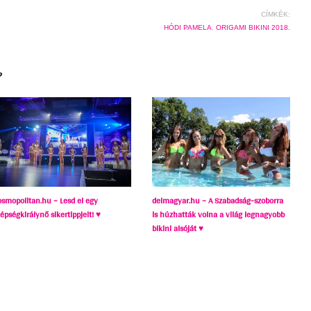
CÍMKÉK:
HÓDI PAMELA
,
ORIGAMI BIKINI 2018.
?
osmopolitan.hu – Lesd el egy
delmagyar.hu – A Szabadság-szoborra
épségkirálynő sikertippjeit! ♥
is húzhatták volna a világ legnagyobb
bikini alsóját ♥