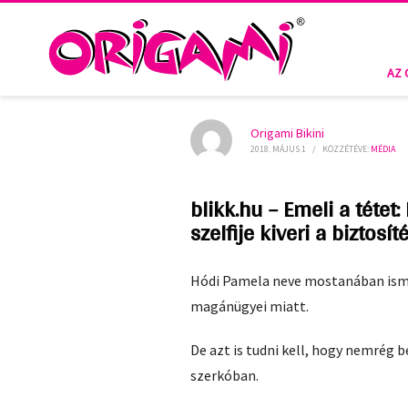
HOME
MÉDIA
MÉDIA
BLIKK.HU – EMELI A TÉTET: HÓDI PAMELA LEGÚJABB ORIGAMI 
AZ 
Origami Bikini
2018. MÁJUS 1
/
KÖZZÉTÉVE:
MÉDIA
blikk.hu – Emeli a tétet
szelfije kiveri a biztosít
Hódi Pamela neve mostanában ismét
magánügyei miatt.
De azt is tudni kell, hogy nemrég
szerkóban.