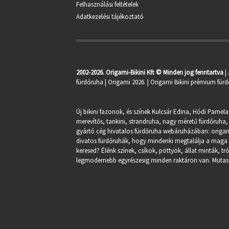
Felhasználási feltételek
Adatkezelési tájékoztató
2002-2026. Origami-Bikini Kft © Minden jog fenntartva
|
fürdőruha
| Origami 2026. | Origami Bikini prémium fürd
Új bikini fazonok, és színek Kulcsár Edina, Hódi Pamela
merevítős, tankini, strandruha, nagy méretű fürdőruha, 
gyártó cég hivatalos fürdőruha webáruházában:
origa
divatos fürdőruhák, hogy mindenki megtalálja a maga st
keresed? Élénk színek, csíkok, pöttyök, állat minták, 
legmodernebb egyrészesig minden raktáron van. Mutasd