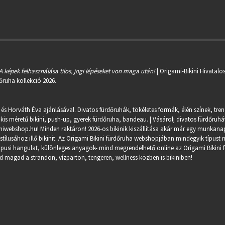
A képek felhasználása tilos, jogi lépéseket von maga után!
| Origami-Bikini Hivatalo
őruha kollekció 2026.
 és Horváth Éva ajánlásával. Divatos fürdőruhák, tökéletes formák, élén színek, tre
kis méretű bikini, push-up, gyerek fürdőruha, bandeau. | Vásárolj divatos fürdőruhát
miwebshop.hu
! Minden raktáron! 2026-os bikinik kiszállítása akár már egy munkanapo
ílusához illő bikinit. Az Origami Bikini fürdőruha webshopjában mindegyik típust m
trópusi hangulat, különleges anyagok- mind megrendelhető online az Origami Bikini 
 magad a strandon, vízparton, tengeren, wellness közben is bikiniben!