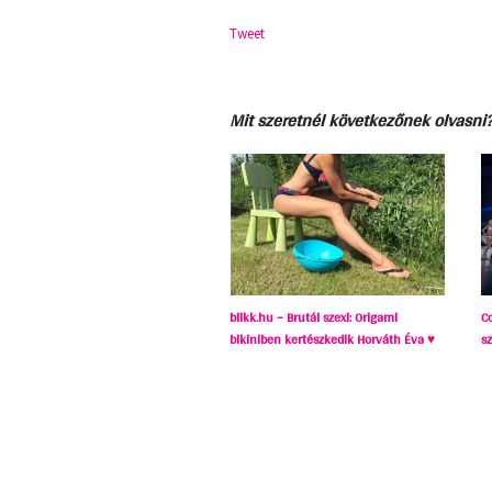
Tweet
Mit szeretnél következőnek olvasni
blikk.hu – Brutál szexi: Origami
C
bikiniben kertészkedik Horváth Éva ♥
sz