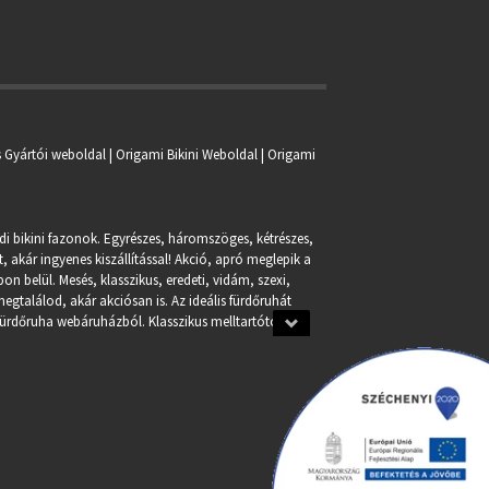
s Gyártói weboldal | Origami Bikini Weboldal |
Origami
ndi bikini fazonok. Egyrészes, háromszöges, kétrészes,
, akár ingyenes kiszállítással! Akció, apró meglepik a
n belül. Mesés, klasszikus, eredeti, vidám, szexi,
egtalálod, akár akciósan is. Az ideális fürdőruhát
fürdőruha webáruházból. Klasszikus melltartótól a