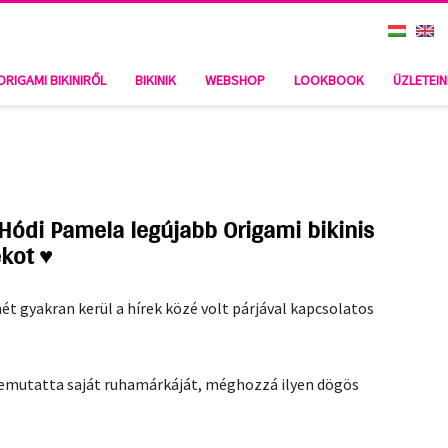
BIKINIS SZELFIJE KIVERI A BIZTOSÍTÉKOT ♥
ORIGAMI BIKINIRŐL
BIKINIK
WEBSHOP
LOOKBOOK
ÜZLETEI
: Hódi Pamela legújabb Origami bikinis
ékot ♥
 gyakran kerül a hírek közé volt párjával kapcsolatos
 bemutatta saját ruhamárkáját, méghozzá ilyen dögös