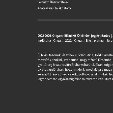
Felhasználási feltételek
Adatkezelési tájékoztató
2002-2026. Origami-Bikini Kft © Minden jog fenntartva
|
fürdőruha
| Origami 2026. | Origami Bikini prémium fürd
Új bikini fazonok, és színek Kulcsár Edina, Hódi Pamela
merevítős, tankini, strandruha, nagy méretű fürdőruha, 
gyártó cég hivatalos fürdőruha webáruházában:
origa
divatos fürdőruhák, hogy mindenki megtalálja a maga st
keresed? Élénk színek, csíkok, pöttyök, állat minták, 
legmodernebb egyrészesig minden raktáron van. Mutasd