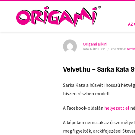
HOME
MÉDIA
EGYÉB
VELVET.HU – SARKA KATA STEVEN
AZ 
Origami Bikini
2016. MÁRCIUS 30
/
KÖZZÉTÉVE:
EGYÉ
Velvet.hu – Sarka Kata 
Sarka Kata a húsvéti hosszú hétvég
hiszen részben modell.
A Facebook-oldalán
helyezett el
né
A képeken nemcsak az ő személye kö
megfigyelték, arckifejezései Steven