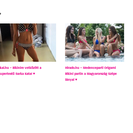
?
kal.hu – Bikinire vetkőzött a
Hirado.hu – Medenceparti Origami
zupertestű Sarka Kata! ♥
Bikini partin a Magyarország Szépe
lányai ♥