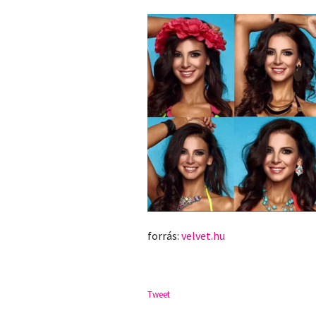
forrás:
velvet.hu
Tweet