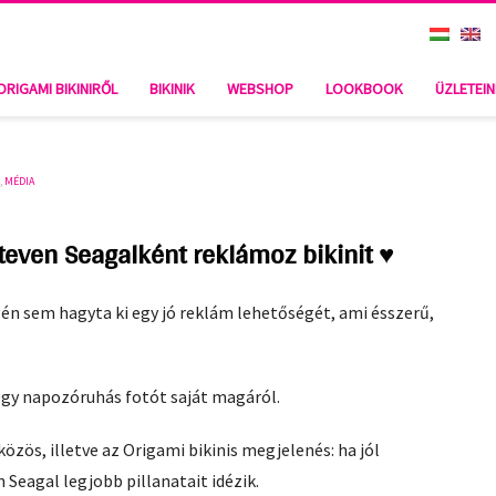
 SEAGALKÉNT REKLÁMOZ BIKINIT ♥
ORIGAMI BIKINIRŐL
BIKINIK
WEBSHOP
LOOKBOOK
ÜZLETEI
B
,
MÉDIA
Steven Seagalként reklámoz bikinit ♥
én sem hagyta ki egy jó reklám lehetőségét, ami ésszerű,
gy napozóruhás fotót saját magáról.
zös, illetve az Origami bikinis megjelenés: ha jól
 Seagal legjobb pillanatait idézik.