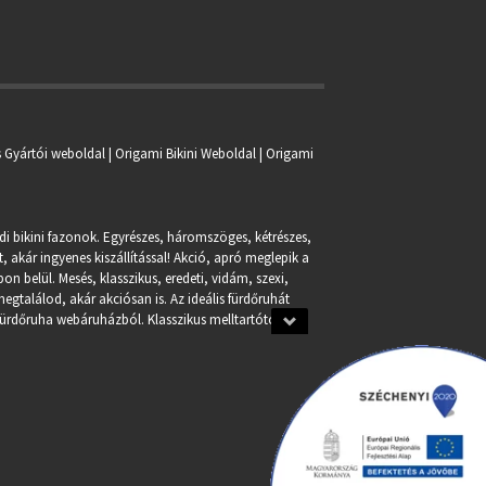
s Gyártói weboldal | Origami Bikini Weboldal |
Origami
ndi bikini fazonok. Egyrészes, háromszöges, kétrészes,
, akár ingyenes kiszállítással! Akció, apró meglepik a
n belül. Mesés, klasszikus, eredeti, vidám, szexi,
egtalálod, akár akciósan is. Az ideális fürdőruhát
fürdőruha webáruházból. Klasszikus melltartótól a