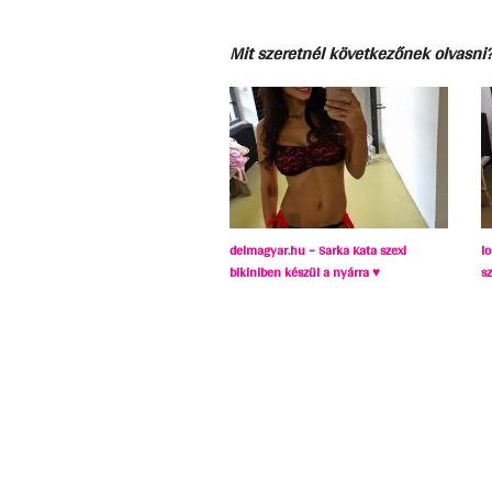
Mit szeretnél következőnek olvasni
delmagyar.hu – Sarka Kata szexi
lo
bikiniben készül a nyárra ♥
s