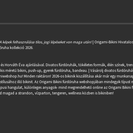
A képek felhasználása tilos, jogi lépéseket von maga után!
| Origami-Bikini Hivatalo
őruha kollekció 2026.
 és Horváth Éva ajánlásával. Divatos fürdőruhák, tökéletes formák, élén színek, tre
kis méretű bikini, push-up, gyerek fürdőruha, bandeau. | Vásárolj divatos fürdőruhát
miwebshop.hu
! Minden raktáron! 2026-os bikinik kiszállítása akár már egy munkanapo
ílusához illő bikinit. Az Origami Bikini fürdőruha webshopjában mindegyik típust m
trópusi hangulat, különleges anyagok- mind megrendelhető online az Origami Bikini 
 magad a strandon, vízparton, tengeren, wellness közben is bikiniben!