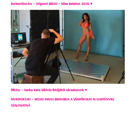
borsonline.hu – Origami Bikini – Miss Balaton 2016. ♥
life.hu – Sarka Kata bikinis fotójától olvadozunk ♥
MYRIPORT.HU – WEISZ FANNI BIKINIBEN A VÁMPÍROKAT IS NAPFÉNYRE
CSALOGATNÁ