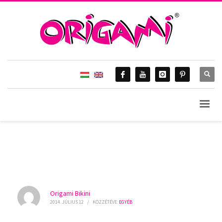
HOME
MÉDIA
EGYÉB
ORIGAMI-BIKINI 2014. – DIVATBEMUTATÓ, BUDAPEST – ÖTKERT ♥
BLOG & Gossip
Origami Bikini
2014. JÚLIUS 12
/
KÖZZÉTÉVE:
EGYÉB