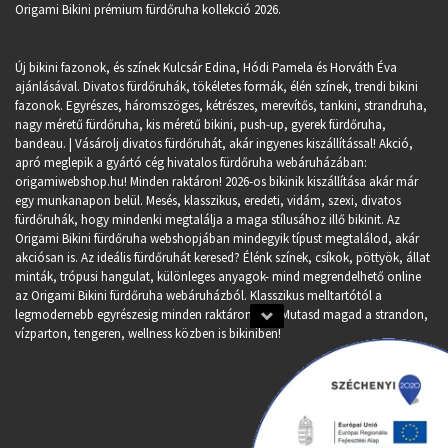
Origami Bikini prémium fürdőruha kollekció 2026.
Új bikini fazonok, és színek Kulcsár Edina, Hódi Pamela és Horváth Éva
ajánlásával. Divatos fürdőruhák, tökéletes formák, élén színek, trendi bikini
fazonok. Egyrészes, háromszöges, kétrészes, merevítős, tankini, strandruha,
nagy méretű fürdőruha, kis méretű bikini, push-up, gyerek fürdőruha,
bandeau. | Vásárolj divatos fürdőruhát, akár ingyenes kiszállítással! Akció,
apró meglepik a gyártó cég hivatalos fürdőruha webáruházában:
origamiwebshop.hu
! Minden raktáron! 2026-os bikinik kiszállítása akár már
egy munkanapon belül. Mesés, klasszikus, eredeti, vidám, szexi, divatos
fürdőruhák, hogy mindenki megtalálja a maga stílusához illő bikinit. Az
Origami Bikini fürdőruha webshopjában mindegyik típust megtalálod, akár
akciósan is. Az ideális fürdőruhát keresed? Élénk színek, csíkok, pöttyök, állat
minták, trópusi hangulat, különleges anyagok- mind megrendelhető online
az Origami Bikini fürdőruha webáruházból. Klasszikus melltartótól a
legmodernebb egyrészesig minden raktáron van. Mutasd magad a strandon,
vízparton, tengeren, wellness közben is bikiniben!