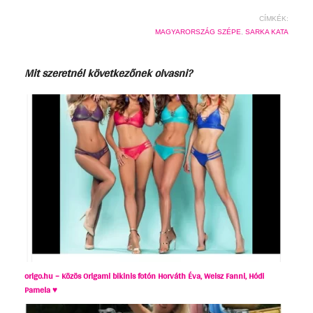
CÍMKÉK:
MAGYARORSZÁG SZÉPE
,
SARKA KATA
Mit szeretnél következőnek olvasni?
origo.hu – Közös Origami bikinis fotón Horváth Éva, Weisz Fanni, Hódi
Pamela ♥