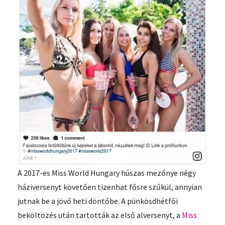
A 2017-es Miss World Hungary húszas mezőnye négy
háziversenyt követően tizenhat fősre szűkül, annyian
jutnak be a jövő heti döntőbe. A pünkösdhétfői
beköltözés után tartották az első alversenyt, a
Miss