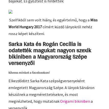
bájaikat. És győztest is hirdettek:
Szelfikből sem volt hiány, és egyértelmű, hogy a
Miss
World Hungary 2017
címért küzdő lányokról nehéz
rossz képet készíteni.
Sarka Kata és Rogán Cecília is
odatették magukat: nagyon szexik
bikiniben a Magyarország Szépe
versenyzői
Kövess minket a facebookon!
Elkezdődött Sarka Kata szépségversenyeként
emlegetett Magyarország Szépe. A lányok Sárváron
készülnek a megmérettetésekre, és most
megnézheted, hogy mutatnak
Origami bikiniben
a
versenyzők.