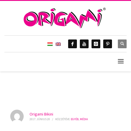
HOME
MÉDIA
EGYÉB
NLCAFE.HU – NAGYON SZEXIK ORIGAMI BIKINIBEN A MAGYARORSZÁG SZÉPE
VERSENYZŐI ♥
BLOG & Gossip
Origami Bikini
2017. JÚNIUS 20
/
KÖZZÉTÉVE:
EGYÉB
,
MÉDIA