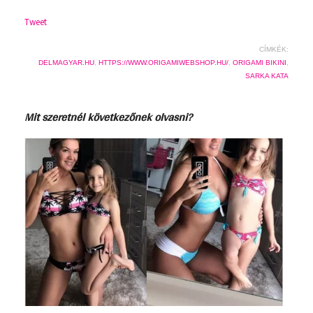
Tweet
CÍMKÉK:
DELMAGYAR.HU
,
HTTPS://WWW.ORIGAMIWEBSHOP.HU/
,
ORIGAMI BIKINI
,
SARKA KATA
Mit szeretnél következőnek olvasni?