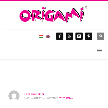
HOME
MÉDIA
EGYÉB
DELMAGYAR.HU – SARKA KATA SZEXI BIKINIBEN KÉSZÜL A NYÁRRA ♥
BLOG & Gossip
Origami Bikini
2016. JANUÁR 27
/
KÖZZÉTÉVE:
EGYÉB
,
MÉDIA