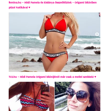
femina.hu – Hódi Pamela és kislánya összeöltöztek – Origami bikiniben
pózol Natikával ♥
TV2.hu – Hódi Pamela Origami bikinijénél már csak a mellei szebbek! ♥