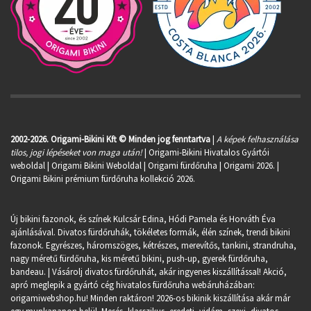
2002-2026. Origami-Bikini Kft © Minden jog fenntartva
|
A képek felhasználása
tilos, jogi lépéseket von maga után!
| Origami-Bikini Hivatalos Gyártói
weboldal | Origami Bikini Weboldal |
Origami fürdőruha
| Origami 2026. |
Origami Bikini prémium fürdőruha kollekció 2026.
Új bikini fazonok, és színek Kulcsár Edina, Hódi Pamela és Horváth Éva
ajánlásával. Divatos fürdőruhák, tökéletes formák, élén színek, trendi bikini
fazonok. Egyrészes, háromszöges, kétrészes, merevítős, tankini, strandruha,
nagy méretű fürdőruha, kis méretű bikini, push-up, gyerek fürdőruha,
bandeau. | Vásárolj divatos fürdőruhát, akár ingyenes kiszállítással! Akció,
apró meglepik a gyártó cég hivatalos fürdőruha webáruházában:
origamiwebshop.hu
! Minden raktáron! 2026-os bikinik kiszállítása akár már