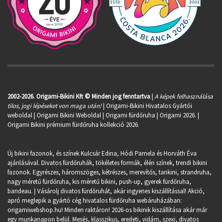
2002-2026. Origami-Bikini Kft © Minden jog fenntartva
|
A képek felhasználása
tilos, jogi lépéseket von maga után!
| Origami-Bikini Hivatalos Gyártói
weboldal | Origami Bikini Weboldal |
Origami fürdőruha
| Origami 2026. |
Origami Bikini prémium fürdőruha kollekció 2026.
Új bikini fazonok, és színek Kulcsár Edina, Hódi Pamela és Horváth Éva
ajánlásával. Divatos fürdőruhák, tökéletes formák, élén színek, trendi bikini
fazonok. Egyrészes, háromszöges, kétrészes, merevítős, tankini, strandruha,
nagy méretű fürdőruha, kis méretű bikini, push-up, gyerek fürdőruha,
bandeau. | Vásárolj divatos fürdőruhát, akár ingyenes kiszállítással! Akció,
apró meglepik a gyártó cég hivatalos fürdőruha webáruházában:
origamiwebshop.hu
! Minden raktáron! 2026-os bikinik kiszállítása akár már
egy munkanapon belül. Mesés, klasszikus, eredeti, vidám, szexi, divatos