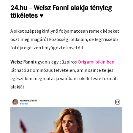
24.hu – Weisz Fanni alakja tényleg
tökéletes ♥
A siket szépségkirálynő folyamatosan remek képeket
oszt meg magáról közösségi oldalain, de legfrissebb
fotója egészen lenyűgözte követőit.
Weisz Fanni
ugyanis egy tűzpiros
Origami bikiniben
látható az ominózus felvételen, amin szinte teljes
egészében megmutatja valóban tökéletesre formált
alakját.