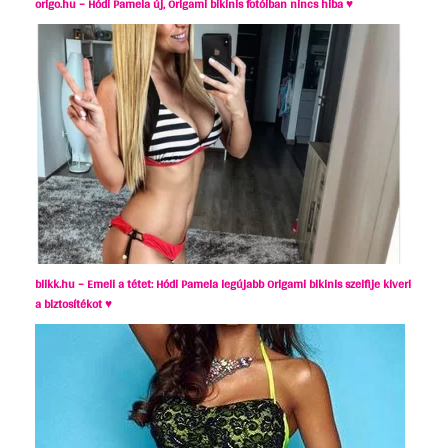
origo.hu – Hódi Pamela új, Origami bikinis fotóiban nincs hiba ♥
blikk.hu – Emeli a tétet: Hódi Pamela legújabb Origami bikinis szelfije kiveri
a biztosítékot ♥