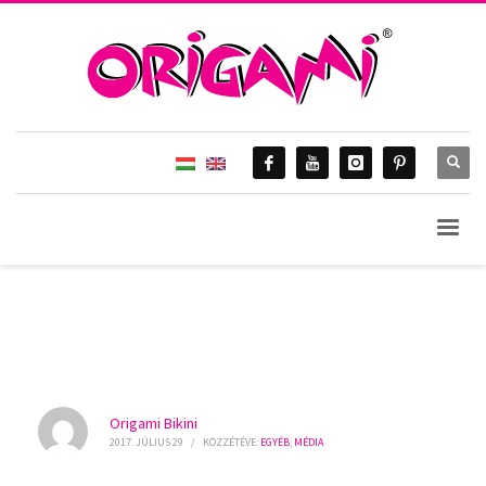
HOME
MÉDIA
EGYÉB
24.HU – WEISZ FANNI ALAKJA TÉNYLEG TÖKÉLETES ♥
BLOG & Gossip
Origami Bikini
2017. JÚLIUS 29
/
KÖZZÉTÉVE:
EGYÉB
,
MÉDIA